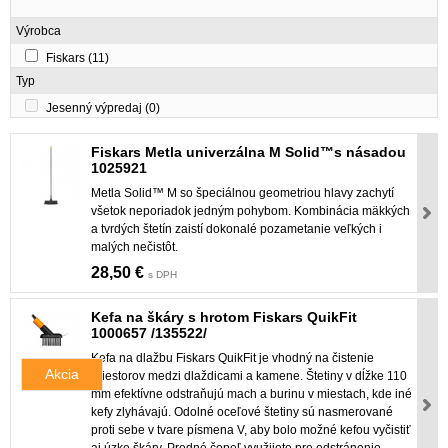
Výrobca
Fiskars
(11)
Typ
Jesenný výpredaj
(0)
Fiskars Metla univerzálna M Solid™s násadou
1025921
Metla Solid™ M so špeciálnou geometriou hlavy zachytí
všetok neporiadok jedným pohybom. Kombinácia mäkkých
a tvrdých štetín zaistí dokonalé pozametanie veľkých i
malých nečistôt.
28,50 €
s DPH
Kefa na škáry s hrotom Fiskars QuikFit
1000657 /135522/
Kefa na dlažbu Fiskars QuikFit je vhodný na čistenie
Akcia
priestorov medzi dlaždicami a kamene. Štetiny v dĺžke 110
mm efektívne odstraňujú mach a burinu v miestach, kde iné
kefy zlyhávajú. Odolné oceľové štetiny sú nasmerované
proti sebe v tvare písmena V, aby bolo možné kefou vyčistiť
aj úzke škáry. Predné čepeľ využijete pre odstránenie