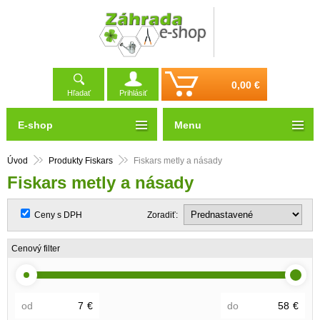
0,00 €
Hľadať
Prihlásiť
E-shop
Menu
Úvod
Produkty Fiskars
Fiskars metly a násady
Fiskars metly a násady
Ceny s DPH
Zoradiť:
Cenový filter
od
€
do
€