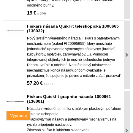
odolného buriny.
19 €
s DPH
Fiskars násada QuikFit teleskopická 1000665
(136032)
Nový systém výmenného náradia Fiskars s patentovaným
mechanizmom (patent FI 20095955), ktorý umožňuje
jednoduché upevnenie výmenných nástavcov (hrabieľ,
kultivátorov, motyčiek, zarovnávačov, ...). Pomocou
integrovanej objímky ich je možné jednoducho jedným
ťahom uvoľniť a odobrať. Nasuňte nový nástavec na
mechanizmus konca násady, pričom cvaknutie je
príznakom, že spojenie je pevné a môžete začať pracovať.
57,20 €
s DPH
Fiskars Quickfit graphite násada 1000661
(136001)
Násada z tvrdeného hliníka s mäkkým plastovým poťahom
v mieste uchopenia.
Výpredaj
Kvapkovitý tvar násady a patentovaný mechanizmus na
rýchle pripojenie nástavcov.
Závesná slučka k ľahkému skladovaniu