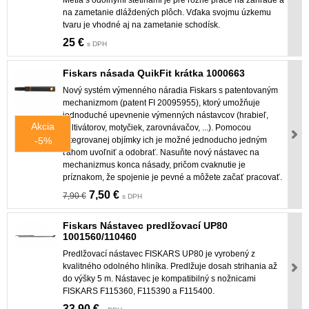
na zametanie dláždených plôch. Vďaka svojmu úzkemu
tvaru je vhodné aj na zametanie schodísk.
25 €
s DPH
Fiskars násada QuikFit krátka 1000663
Nový systém výmenného náradia Fiskars s patentovaným
mechanizmom (patent FI 20095955), ktorý umožňuje
jednoduché upevnenie výmenných nástavcov (hrabieľ,
Akcia
kultivátorov, motyčiek, zarovnávačov, ...). Pomocou
-5%
integrovanej objímky ich je možné jednoducho jedným
ťahom uvoľniť a odobrať. Nasuňte nový nástavec na
mechanizmus konca násady, pričom cvaknutie je
príznakom, že spojenie je pevné a môžete začať pracovať.
7,50 €
7,90 €
s DPH
Fiskars Nástavec predlžovací UP80
1001560/110460
Predlžovací nástavec FISKARS UP80 je vyrobený z
kvalitného odolného hliníka. Predlžuje dosah strihania až
do výšky 5 m. Nástavec je kompatibilný s nožnicami
FISKARS F115360, F115390 a F115400.
33,90 €