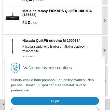
s DPH
Metla na terasy FISKARS QuikFit 1001416
(135533)
24 €
s DPH
Násada QuikFit stredná M 1000664
Násada z tvrdeného hliníka s mäkkým plastovým
zakončením
16,10 €
s DPH
Vaše nastavenie cookies
Fiskars 1000666 (136042)
Teleskopická stredná násada QuikFit™ s dĺžkou od 150 do
Súbory cookie nám pomáhajú pri poskytovaní služieb
250 cm sa ľahko ovláda a používa sa na menej
pre vás. Umožňujú spoznať a zapamätať si vaše
prístupných miestach na záhrade.
preferencie.
46,30 €
s DPH
Prijať
KONTAKT