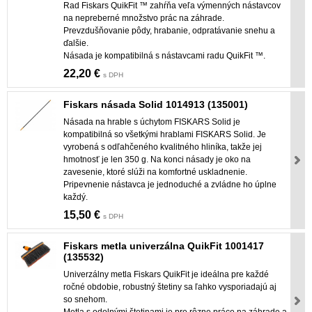
Rad Fiskars QuikFit ™ zahŕňa veľa výmenných nástavcov
na nepreberné množstvo prác na záhrade.
Prevzdušňovanie pôdy, hrabanie, odpratávanie snehu a
ďalšie.
Násada je kompatibilná s nástavcami radu QuikFit ™.
22,20 €
s DPH
Fiskars násada Solid 1014913 (135001)
Násada na hrable s úchytom FISKARS Solid je
kompatibilná so všetkými hrablami FISKARS Solid. Je
vyrobená s odľahčeného kvalitného hliníka, takže jej
hmotnosť je len 350 g. Na konci násady je oko na
zavesenie, ktoré slúži na komfortné uskladnenie.
Pripevnenie nástavca je jednoduché a zvládne ho úplne
každý.
15,50 €
s DPH
Fiskars metla univerzálna QuikFit 1001417
(135532)
Univerzálny metla Fiskars QuikFit je ideálna pre každé
ročné obdobie, robustný štetiny sa ľahko vysporiadajú aj
so snehom.
Metla s odolnými štetinami je pre rôzne práce na záhrade a