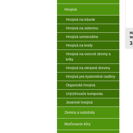
Hnojivá
Hnojivá na trávnik
Hnojivá na zeleninu
H
Hnojivá univerzálne
te
3
Hnojivá na kvety
Hnojivá na ovocné stromy a
kríky
Hnojivá na okrasné dreviny
Hnojivá pre kyslomilné rastliny
Organické hnojivá
Urýchľovače kompostu
Jesenné hnojivá
Zeminy a substráty
Mulčovacie kôry