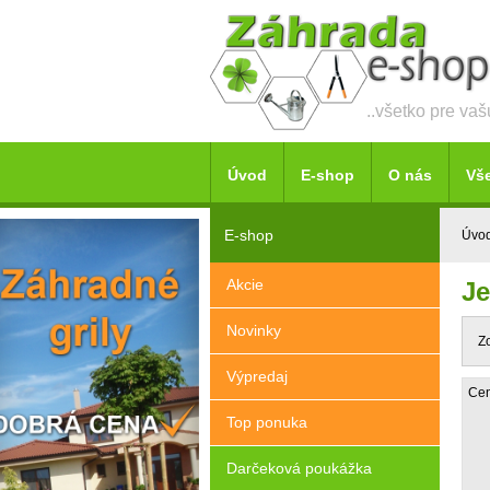
..všetko pre va
Úvod
E-shop
O nás
Vš
E-shop
Úvo
Akcie
Je
Novinky
Z
Výpredaj
Cen
Top ponuka
Darčeková poukážka