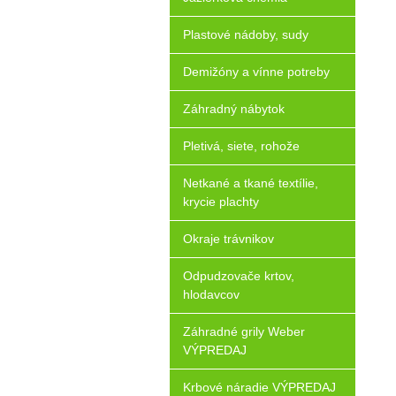
Plastové nádoby, sudy
Demižóny a vínne potreby
Záhradný nábytok
Pletivá, siete, rohože
Netkané a tkané textílie,
krycie plachty
Okraje trávnikov
Odpudzovače krtov,
hlodavcov
Záhradné grily Weber
VÝPREDAJ
Krbové náradie VÝPREDAJ