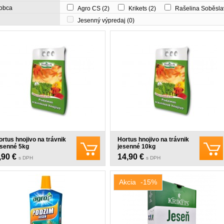
obca
Agro CS
(2)
Krikets
(2)
Rašelina Soběsl
Jesenný výpredaj
(0)
ortus hnojivo na trávnik
Hortus hnojivo na trávnik
esenné 5kg
jesenné 10kg
,90 €
14,90 €
s DPH
s DPH
Akcia
-15%