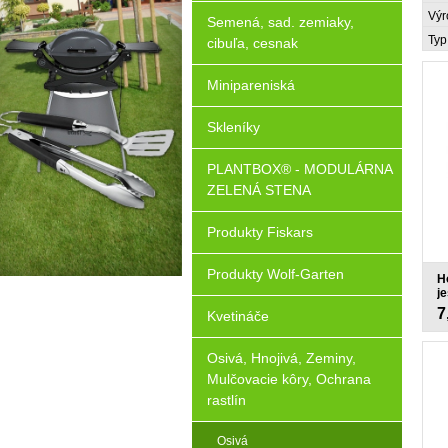
Výr
Semená, sad. zemiaky,
Typ
cibuľa, cesnak
Minipareniská
Skleníky
PLANTBOX® - MODULÁRNA
ZELENÁ STENA
Produkty Fiskars
Produkty Wolf-Garten
H
j
7
Kvetináče
Osivá, Hnojivá, Zeminy,
Mulčovacie kôry, Ochrana
rastlín
Osivá