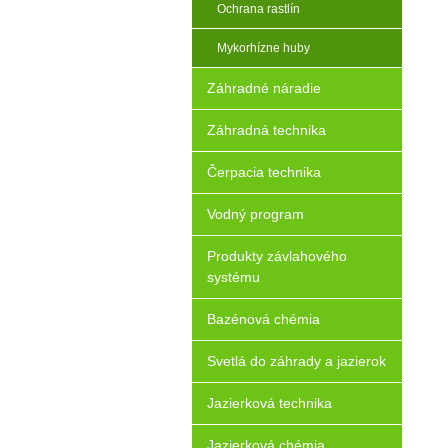
Ochrana rastlín
Mykorhízne huby
Záhradné náradie
Záhradná technika
Čerpacia technika
Vodný program
Produkty závlahového
systému
Bazénová chémia
Svetlá do záhrady a jazierok
Jazierková technika
Jazierková chémia