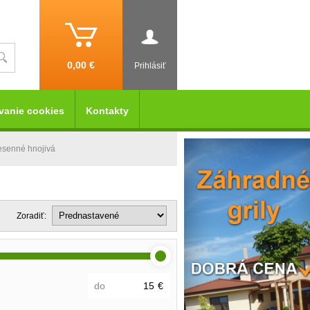
0,00 €
Prihlásiť
vanie cookies
Kontakty
esenné hnojivá
Zoradiť:
do
€