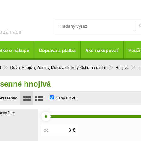
šu záhradu
etko o nákupe
Doprava a platba
Ako nakupovať
Použí
d
Osivá, Hnojivá, Zeminy, Mulčovacie kôry, Ochrana rastlín
Hnojivá
J
senné hnojivá
obrazenie:
Ceny s DPH
ový filter
od
€