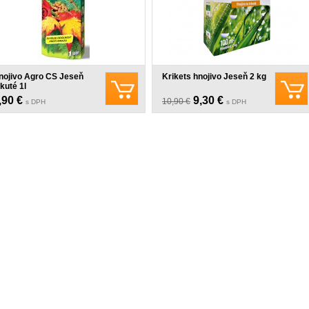
nojivo Agro CS Jeseň
Krikets hnojivo Jeseň 2 kg
kuté 1l
,90 €
9,30 €
10,90 €
s DPH
s DPH