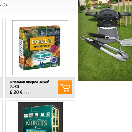
av
(2)
Kristalon hnojivo Jeseň
0,5kg
6,20 €
s DPH