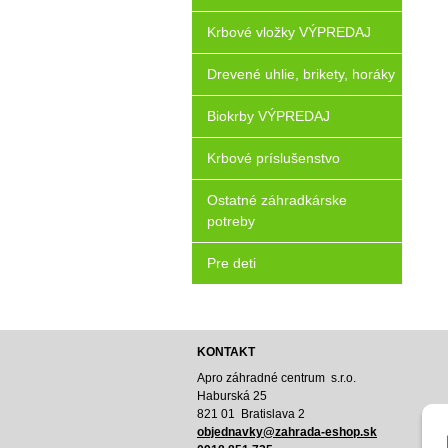
Krbové vložky VÝPREDAJ
Drevené uhlie, brikety, horáky
Biokrby VÝPREDAJ
Krbové príslušenstvo
Ostatné záhradkárske
potreby
Pre deti
KONTAKT
Apro záhradné centrum s.r.o.
Haburská 25
821 01 Bratislava 2
o
bjednavky@zahrada-eshop.sk