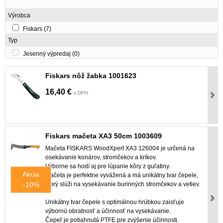
Výrobca
Fiskars
(7)
Typ
Jesenný výpredaj
(0)
Fiskars nôž žabka 1001623
16,40 €
s DPH
Fiskars mačeta XA3 50cm 1003609
Mačeta FISKARS WoodXpert XA3 126004 je určená na
osekávanie konárov, stromčekov a kríkov.
Výborne sa hodí aj pre lúpanie kôry z guľatiny.
Akcia
Mačeta je perfektne vyvážená a má unikátny tvar čepele,
-10%
ktorý slúži na vysekávanie burinných stromčekov a vetiev.
Unikátny tvar čepele s optimálnou hrúbkou zaisťuje
výbornú obratnosť a účinnosť na vysekávanie.
Čepeľ je potiahnutá PTFE pre zvýšenie účinnosti.