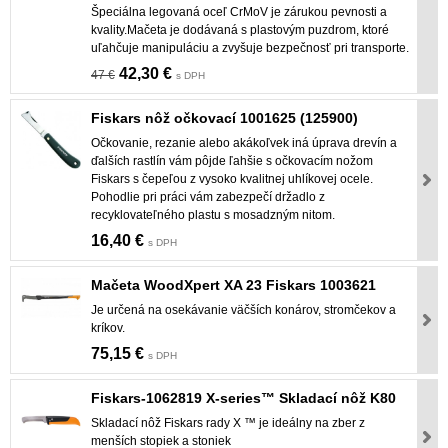
Špeciálna legovaná oceľ CrMoV je zárukou pevnosti a
kvality.Mačeta je dodávaná s plastovým puzdrom, ktoré
uľahčuje manipuláciu a zvyšuje bezpečnosť pri transporte.
42,30 €
47 €
s DPH
Fiskars nôž očkovací 1001625 (125900)
Očkovanie, rezanie alebo akákoľvek iná úprava drevín a
ďalších rastlín vám pôjde ľahšie s očkovacím nožom
Fiskars s čepeľou z vysoko kvalitnej uhlíkovej ocele.
Pohodlie pri práci vám zabezpečí držadlo z
recyklovateľného plastu s mosadzným nitom.
16,40 €
s DPH
Mačeta WoodXpert XA 23 Fiskars 1003621
Je určená na osekávanie väčších konárov, stromčekov a
kríkov.
75,15 €
s DPH
Fiskars-1062819 X-series™ Skladací nôž K80
Skladací nôž Fiskars rady X ™ je ideálny na zber z
menších stopiek a stoniek