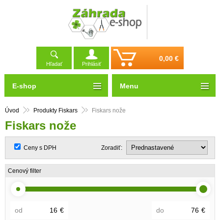
0,00 €
Hľadať
Prihlásiť
E-shop
Menu
Úvod
Produkty Fiskars
Fiskars nože
Fiskars nože
Ceny s DPH
Zoradiť:
Cenový filter
od
€
do
€