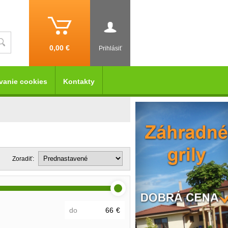
0,00 €
Prihlásiť
vanie cookies
Kontakty
Zoradiť:
do
€