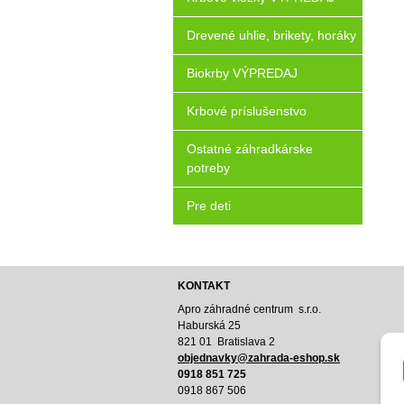
Drevené uhlie, brikety, horáky
Biokrby VÝPREDAJ
Krbové príslušenstvo
Ostatné záhradkárske
potreby
Pre deti
KONTAKT
Apro záhradné centrum s.r.o.
Haburská 25
821 01 Bratislava 2
o
bjednavky@zahrada-eshop.sk
0918 851 725
0918 867 506