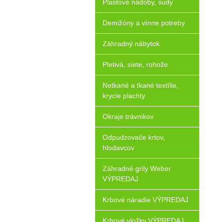
Plastové nádoby, sudy
Demižóny a vínne potreby
Záhradný nábytok
Pletivá, siete, rohože
Netkané a tkané textílie,
krycie plachty
Okraje trávnikov
Odpudzovače krtov,
hlodavcov
Záhradné grily Weber
VÝPREDAJ
Krbové náradie VÝPREDAJ
Krbové vložky VÝPREDAJ