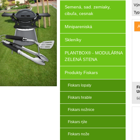
Výr
Semená, sad. zemiaky,
Typ
cibuľa, cesnak
A
Minipareniská
Skleníky
PLANTBOX® - MODULÁRNA
ZELENÁ STENA
Produkty Fiskars
Fiskars lopaty
F
U
X
Fiskars hrable
5
Fiskars nožnice
Fiskars rýle
Fiskars nože