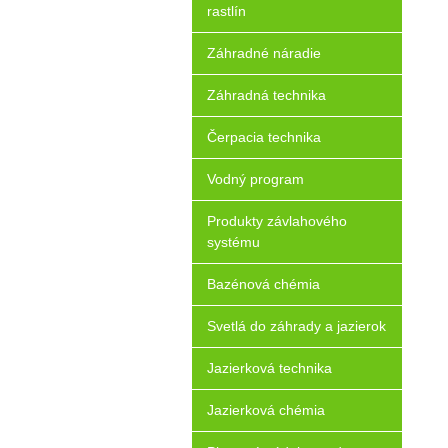
rastlín
Záhradné náradie
Záhradná technika
Čerpacia technika
Vodný program
Produkty závlahového
systému
Bazénová chémia
Svetlá do záhrady a jazierok
Jazierková technika
Jazierková chémia