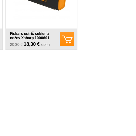
Fiskars ostrič sekier a
nožov Xsharp 1000601
(120740)
18,30 €
20,30 €
s DPH