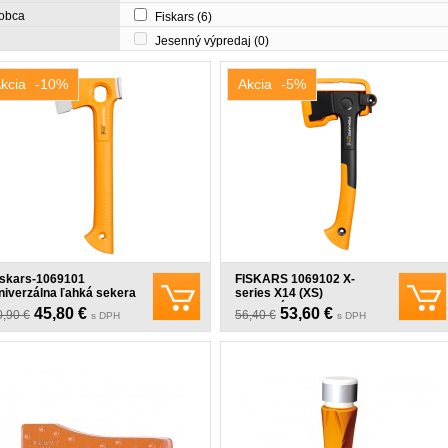
obca
Fiskars
(6)
Jesenný výpredaj
(0)
kcia
-10%
Akcia
-5%
iskars-1069101
FISKARS 1069102 X-
niverzálna ľahká sekera
series X14 (XS)
-series (XS) X13, 33 cm
Univerzálna sekera
45,80 €
53,60 €
0,90 €
56,40 €
s DPH
s DPH