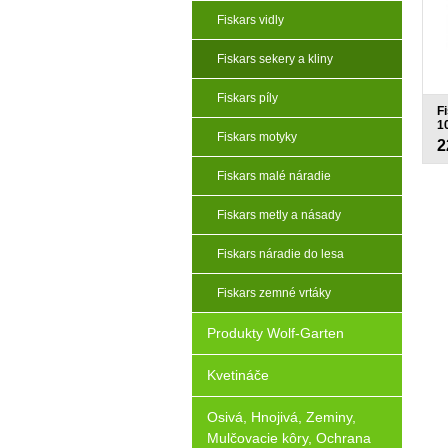
Fiskars vidly
Fiskars sekery a kliny
Fiskars píly
Fi
1
Fiskars motyky
2
Fiskars malé náradie
Fiskars metly a násady
Fiskars náradie do lesa
Fiskars zemné vrtáky
Produkty Wolf-Garten
Kvetináče
Osivá, Hnojivá, Zeminy,
Mulčovacie kôry, Ochrana