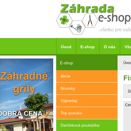
..všetko pre va
Úvod
E-shop
O nás
Vš
E-shop
Úvo
Akcie
Fi
Novinky
Z
Výpredaj
Cen
Top ponuka
Darčeková poukážka