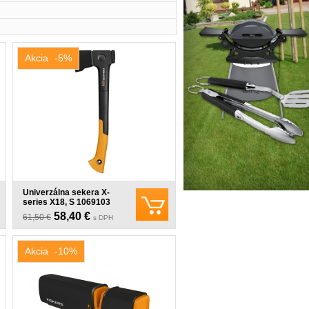
Akcia
-5%
Univerzálna sekera X-
series X18, S 1069103
58,40 €
61,50 €
s DPH
Akcia
-10%