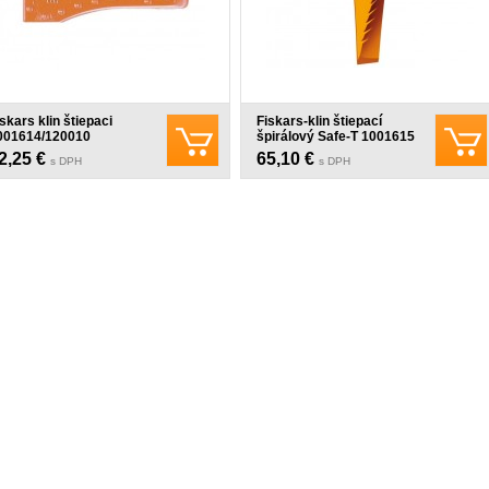
skars klin štiepaci
Fiskars-klin štiepací
001614/120010
špirálový Safe-T 1001615
(120021)
2,25 €
65,10 €
s DPH
s DPH