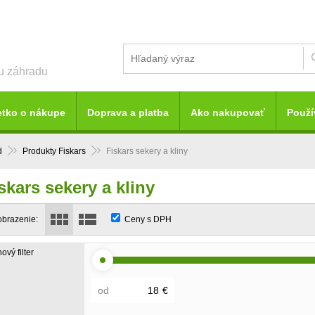
šu záhradu
etko o nákupe
Doprava a platba
Ako nakupovať
Použí
d
Produkty Fiskars
Fiskars sekery a kliny
skars sekery a kliny
obrazenie:
Ceny s DPH
ový filter
od
€