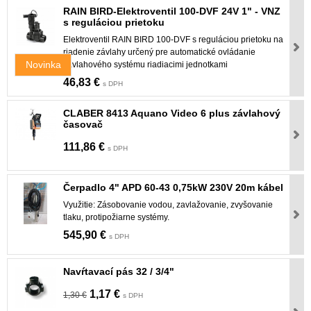
RAIN BIRD-Elektroventil 100-DVF 24V 1" - VNZ
s reguláciou prietoku
Elektroventil RAIN BIRD 100-DVF s reguláciou prietoku na
riadenie závlahy určený pre automatické ovládanie
Novinka
závlahového systému riadiacimi jednotkami
46,83 €
s DPH
CLABER 8413 Aquano Video 6 plus závlahový
časovač
111,86 €
s DPH
Čerpadlo 4" APD 60-43 0,75kW 230V 20m kábel
Využitie: Zásobovanie vodou, zavlažovanie, zvyšovanie
tlaku, protipožiarne systémy.
545,90 €
s DPH
Navŕtavací pás 32 / 3/4"
1,17 €
1,30 €
s DPH