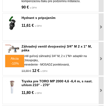
kompenzáciou tlaku pre podzemnú inštaláciu.
90 €
s DPH
Hydrant s pripojením
11,61 €
s DPH
Záhradný ventil dvojcestný 3/4" M 2 x 1" M,
páka
Ventil guľový záhradný 3/4" M, 2 x 1"M+ adaptér na
Akcia
rýchlospojku,
-10%
- prevedenie - MOSADZ poniklovaná,
12 €
13,30 €
s DPH
Tryska pre TORO MP 2000 4,6 -6,4 m, s nast.
uhlom 210° - 270°
11,80 €
s DPH