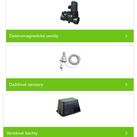
Elektromagnetické ventily
Dažďové senzory
Ventilové šachty