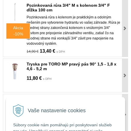
Pozinkovaná rúra 3/4" M s kolenom 3/4" F
dĺžka 100 cm
Pozinkovaná rúra s kolenom je praktickým a odolným
riešením pre vytvorenie hydrantu vo vašej záhrade. Rúra je
Akcia
z jednej strany zakončená kolenom s vnútorným 3/4"
závitom pre pripojenie záhradného ventilu, zatiaľ čo na
-10%
spodnej strane má vonkajší 3/4" závit pre napojenie na
vodovodný systém.
13,40 €
14,90 €
s DPH
Tryska pre TORO MP pravý pás 90° 1,5 - 1,8 x
4,6 - 5,2 m
11,80 €
s DPH
Riadiaca jednotka HUNTER HYDRAWISE PHC
601-E 6 sekcií - externá
Vaše nastavenie cookies
Exteriérová riadiaca jednotka HUNTER HYDRAWISE PHC
pre automatické riadenie závlahového systému s
možnosťou ovládania cez PC, telefón alebo tablet
Súbory cookie nám pomáhajú pri poskytovaní služieb
376,28 €
s DPH