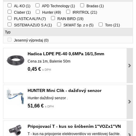
AL-KO
(1)
APD Technology
(1)
Bradas
(1)
Claber
(1)
Hunter
(49)
IRRITROL
(21)
PLASTICA ALFA
(7)
RAIN BIRD
(19)
SISTEMA AZUD S.A
(1)
SKWAT Sp. z o
(5)
Toro
(21)
Typ
Jesenný výpredaj
(0)
Hadica LDPE PE-40 0,6MPa 16/1,5mm
Cena za 1m, Balenie 50m
0,45 €
s DPH
HUNTER Mini Clik - dažďový senzor
Hunter dažďový senzor .
51,66 €
s DPH
Pripojovací T - kus so šróbením 1"VOZx1"VN
T - kus na pripojenie elektroventilov vo ventilovej šachte.