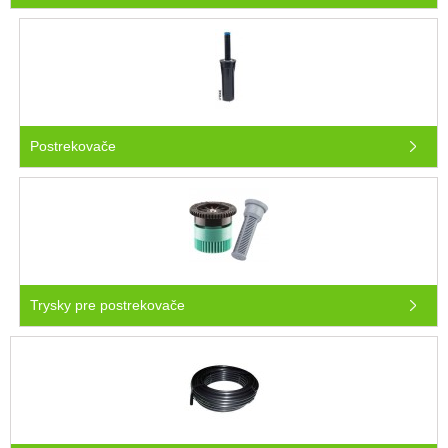
Postrekovače
Trysky pre postrekovače