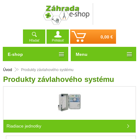
0,00 €
Hľadať
Prihlásiť
E-shop
Menu
Úvod
Produkty závlahového systému
Produkty závlahového systému
Riadiace jednotky