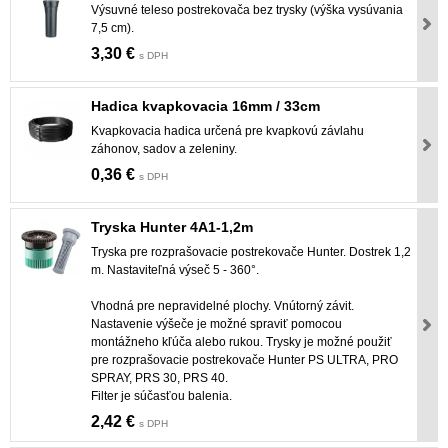
Výsuvné teleso postrekovača bez trysky (výška vysúvania
7,5 cm).
3,30 €
s DPH
Hadica kvapkovacia 16mm / 33cm
Kvapkovacia hadica určená pre kvapkovú závlahu
záhonov, sadov a zeleniny.
0,36 €
s DPH
Tryska Hunter 4A1-1,2m
Tryska pre rozprašovacie postrekovače Hunter. Dostrek 1,2
m. Nastaviteľná výseč 5 - 360°.
Vhodná pre nepravidelné plochy. Vnútorný závit.
Nastavenie výšeče je možné spraviť pomocou
montážneho kľúča alebo rukou. Trysky je možné použiť
pre rozprašovacie postrekovače Hunter PS ULTRA, PRO
SPRAY, PRS 30, PRS 40.
Filter je súčasťou balenia.
2,42 €
s DPH