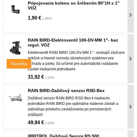
Pripojovacie koleno so šróbením 90°1H x 1"
VOZ
1,90 €
s DPH
RAIN BIRD-Elektroventil 100-DV-MM 1"- bez
regul. VOZ
Elektroventil RAIN BIRD 100-DV-MM 1" - vonkajší závit pre
sekčné a hlavné rozvody závlahových systémov pre
Novinka
záhrady a parky. Sú určené pre automatické ovládanie
závlah riadiacimi jednotkami
31,92 €
s DPH
RAIN BIRD-Dažďový senzor RSD-Bex
Dažďový senzor RAIN BIRD RSD-Bex k riadiacim
jednotkám RAIN BIRD pre optimálne riadenie závlah a
zabraňuje priebehu zavlažovania pri prirodzených
zrážkach
49,94 €
s DPH
IRRITROL Dažďový Senzor RS 500