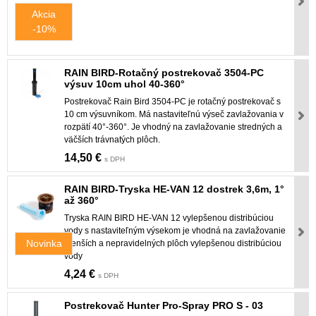
Akcia
-10%
RAIN BIRD-Rotačný postrekovač 3504-PC
výsuv 10cm uhol 40-360°
Postrekovač Rain Bird 3504-PC je rotačný postrekovač s
10 cm výsuvníkom. Má nastaviteľnú výseč zavlažovania v
rozpätí 40°-360°. Je vhodný na zavlažovanie stredných a
väčších trávnatých plôch.
14,50 €
s DPH
RAIN BIRD-Tryska HE-VAN 12 dostrek 3,6m, 1°
až 360°
Tryska RAIN BIRD HE-VAN 12 vylepšenou distribúciou
vody s nastaviteľným výsekom je vhodná na zavlažovanie
Novinka
menších a nepravidelných plôch vylepšenou distribúciou
vody
4,24 €
s DPH
Postrekovač Hunter Pro-Spray PRO S - 03