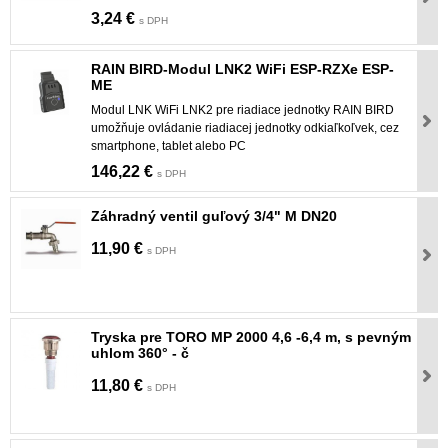
3,24 €
s DPH
RAIN BIRD-Modul LNK2 WiFi ESP-RZXe ESP-
ME
Modul LNK WiFi LNK2 pre riadiace jednotky RAIN BIRD
umožňuje ovládanie riadiacej jednotky odkiaľkoľvek, cez
smartphone, tablet alebo PC
146,22 €
s DPH
Záhradný ventil guľový 3/4" M DN20
11,90 €
s DPH
Tryska pre TORO MP 2000 4,6 -6,4 m, s pevným
uhlom 360° - č
11,80 €
s DPH