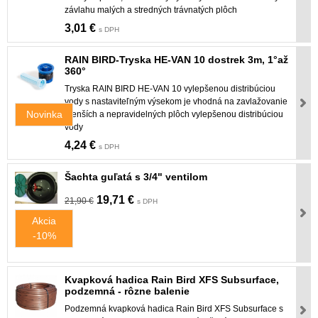
závlahu malých a stredných trávnatých plôch
3,01 €
s DPH
RAIN BIRD-Tryska HE-VAN 10 dostrek 3m, 1°až
360°
Tryska RAIN BIRD HE-VAN 10 vylepšenou distribúciou
vody s nastaviteľným výsekom je vhodná na zavlažovanie
Novinka
menších a nepravidelných plôch vylepšenou distribúciou
vody
4,24 €
s DPH
Šachta guľatá s 3/4" ventilom
19,71 €
21,90 €
s DPH
Akcia
-10%
Kvapková hadica Rain Bird XFS Subsurface,
podzemná - rôzne balenie
Podzemná kvapková hadica Rain Bird XFS Subsurface s