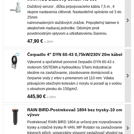
Dažďový senzor , dĺžka pripojovacieho kábla 7,5 m , 4
stupne nastavenia citlivosti. Nastaviteľné spínánie od 3 do
25mm
nahromadených dažďových zrážok. Pripojiteľný takmer k
akejkoľvek riadiacej jednotke. Odolným proti
povetrnostným vplyvom a ultrafialovému žiareniu.
47,90 €
s DPH
Čerpadlo 4" DYN 60-43 0,75kW/230V 20m kábel
Výkonné a spoľahlivé ponorné čerpadlo DYN 60-43 s
motorom SISTEMA a hydraulikou STairs Industrial je
ideálne na zavlažovanie, zásobovanie domácností a
čerpanie vody z vrtov s priemerom od 110 mm. Vďaka
plávajúcim obežným kolesám z norylu si poradí aj s vodou
s obsahom piesku do 150g/m2.
445,90 €
s DPH
RAIN BIRD-Postrekovač 1804 bez trysky-10 cm
výsuv
Postrekovač RAIN BIRD 1804 je určený pre rozprašovacie
trysky a rotačné trysky R-VAN, MP Rotator na zavlažovanie
trávnych plôch, univerzálny výsuvný zavlažovač vhodný na