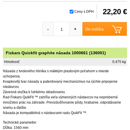
22,20 €
Ceny s DPH
Do košíka
-
+
Fiskars Quickfit graphite násada 1000661 (136001)
Hmotnosť
0,475 kg
Násada z tvrdeného hliníka s mäkkým plastovým poťahom v mieste
uchopenia.
Kvapkovitý tvar násady a patentovaný mechanizmus na rýchle pripojenie
nástavcov.
Závesná slučka k ľahkému skladovaniu
Rad Fiskars QuikFit ™ zahŕňa veľa výmenných nástavcov na nepreberné
množstvo prác na záhrade. Prevzdušňovanie pôdy, hrabanie, odpratávanie
snehu a ďalšie.
Násada je kompatibilná s nástavcami radu QuikFit ™.
Technické parametre:
Dĺžka: 1560 mm