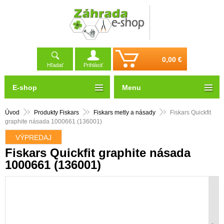
0,00 €
Hľadať
Prihlásiť
E-shop
Menu
Úvod
Produkty Fiskars
Fiskars metly a násady
Fiskars Quickfit
graphite násada 1000661 (136001)
VÝPREDAJ
Fiskars Quickfit graphite násada
1000661 (136001)