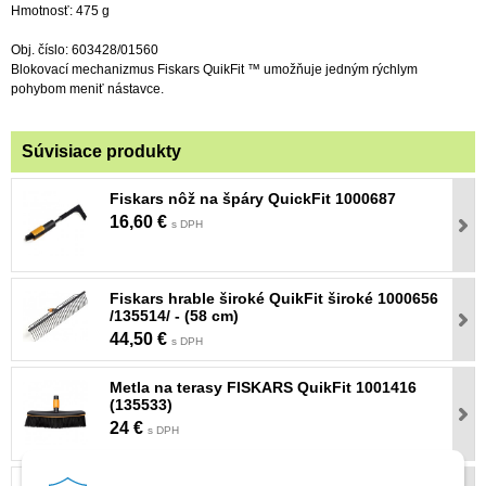
Hmotnosť: 475 g
Obj. číslo: 603428/01560
Blokovací mechanizmus Fiskars QuikFit ™ umožňuje jedným rýchlym
pohybom meniť nástavce.
Súvisiace produkty
Fiskars nôž na špáry QuickFit 1000687
16,60 €
s DPH
Fiskars hrable široké QuikFit široké 1000656
/135514/ - (58 cm)
44,50 €
s DPH
Metla na terasy FISKARS QuikFit 1001416
(135533)
24 €
s DPH