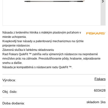
Násada z tvrdeného hliníka s mäkkým plastovým poťahom v
mieste uchopenia.
Kvapkovitý tvar násady a patentovaný mechanizmus na rýchle
pripojenie nástavcov.
Závesná slučka k ľahkému skladovaniu
Rad Fiskars QuikFit ™ zahŕňa veľa výmenných nástavcov na nepreberné
množstvo prác na záhrade. Prevzdušňovanie pôdy, hrabanie, odpratávanie
snehu a ďalšie.
Násada je kompatibilná s nástavcami radu QuikFit ™.
Fiskars
Výrobca:
603428
Obj. čislo:
skladom 1ks
Doba dodania: