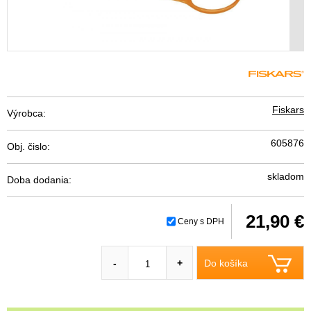
Fiskars
Výrobca:
605876
Obj. čislo:
skladom
Doba dodania:
21,90 €
Ceny s DPH
Do košíka
-
+