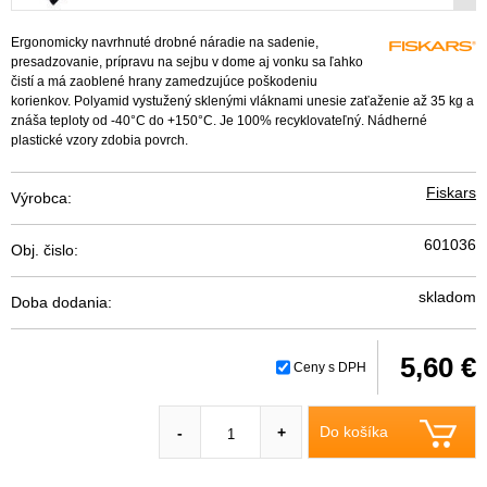
Ergonomicky navrhnuté drobné náradie na sadenie,
presadzovanie, prípravu na sejbu v dome aj vonku sa ľahko
čistí a má zaoblené hrany zamedzujúce poškodeniu
korienkov. Polyamid vystužený sklenými vláknami unesie zaťaženie až 35 kg a
znáša teploty od -40°C do +150°C. Je 100% recyklovateľný. Nádherné
plastické vzory zdobia povrch.
Fiskars
Výrobca:
601036
Obj. čislo:
skladom
Doba dodania:
5,60 €
Ceny s DPH
Do košíka
-
+