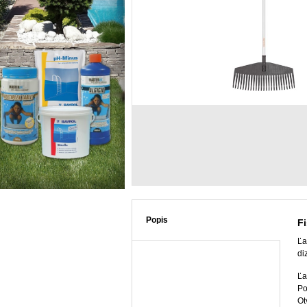
Popis
Fi
Ľa
di
Ľa
Po
Ot