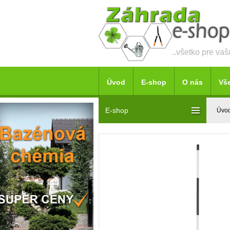
..všetko pre va
Úvod
E-shop
O nás
Vš
E-shop
Úvo