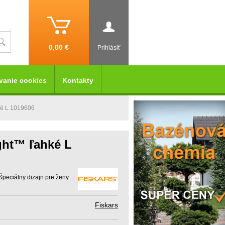
0,00 €
Prihlásiť
vanie cookies
Kontakty
hké L 1019606
ight™ ľahké L
 Špeciálny dizajn pre ženy.
Fiskars