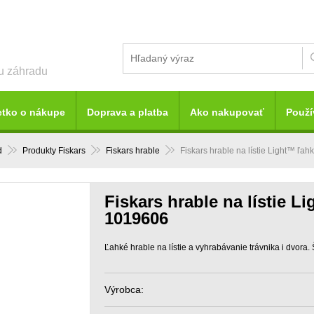
šu záhradu
etko o nákupe
Doprava a platba
Ako nakupovať
Použí
d
Produkty Fiskars
Fiskars hrable
Fiskars hrable na lístie Light™ ľa
Fiskars hrable na lístie L
1019606
Ľahké hrable na lístie a vyhrabávanie trávnika i dvora.
Výrobca: