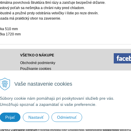
timálna povrchová štruktúra tlmí rázy a zaisťuje bezpečné držanie.
astový poťah sa nešmýka a chráni ruky pred chladom.
bustné a pružné prsty odstránia vetvičky i lístie po reze drevín.
sada má praktický otvor na zavesenie.
rka 510 mm
žka 1720 mm
VŠETKO O NÁKUPE
Obchodné podmienky
Používanie cookies
Doprava a platba
Ako nakupovať
Vaše nastavenie cookies
Ochrana osobných údajov
Vyhlásenie o prístupnosti
Súbory cookie nám pomáhajú pri poskytovaní služieb pre vás.
032 9153
Umožňujú spoznať a zapamätať si vaše preferencie.
Prijať
Nastaviť
Odmietnuť
6 APRO Záhradné centrum •
tvorba eshopu cez UNIobchod
,
webhosting
spoločnosti
WEBY