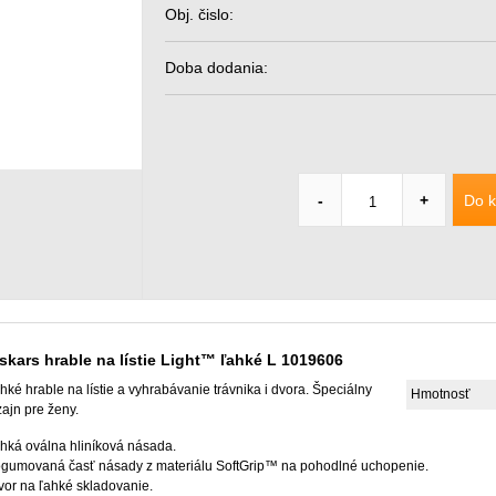
Obj. čislo:
Doba dodania:
Do k
-
+
skars hrable na lístie Light™ ľahké L 1019606
hké hrable na lístie a vyhrabávanie trávnika i dvora. Špeciálny
Hmotnosť
zajn pre ženy.
hká oválna hliníková násada.
gumovaná časť násady z materiálu SoftGrip™ na pohodlné uchopenie.
vor na ľahké skladovanie.