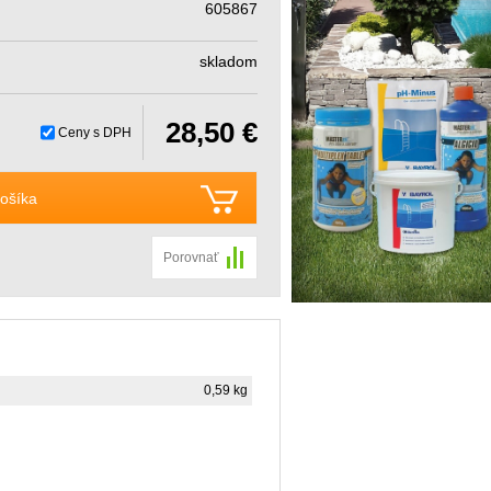
605867
skladom
28,50 €
Ceny s DPH
ošíka
Porovnať
0,59 kg