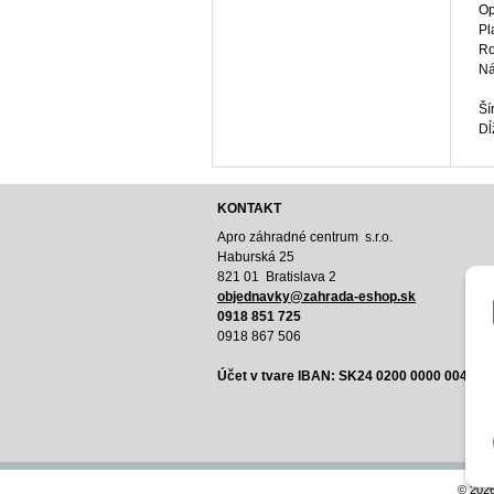
Op
Pl
Ro
Ná
Ší
Dĺ
KONTAKT
Apro záhradné centrum s.r.o.
Haburská 25
821 01 Bratislava 2
o
bjednavky@zahrada-eshop.sk
0918 851 725
0918 867 506
Účet v tvare IBAN:
SK24 0200 0000 0040 8
© 202