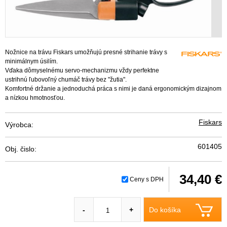
Nožnice na trávu Fiskars umožňujú presné strihanie trávy s
minimálnym úsilím.
Vďaka dômyselnému servo-mechanizmu vždy perfektne
ustrihnú ľubovoľný chumáč trávy bez "žutia".
Komfortné držanie a jednoduchá práca s nimi je daná ergonomickým dizajnom
a nízkou hmotnosťou.
Fiskars
Výrobca:
601405
Obj. čislo:
34,40 €
Ceny s DPH
Do košíka
-
+