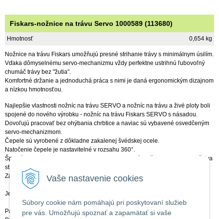
Fiskars-nožnice na trávu Servo 1000589 (113680)
Hmotnosť
0,654 kg
Nožnice na trávu Fiskars umožňujú presné strihanie trávy s minimálnym úsilím.
Vďaka dômyselnému servo-mechanizmu vždy perfektne ustrihnú ľubovoľný
chumáč trávy bez "žutia".
Komfortné držanie a jednoduchá práca s nimi je daná ergonomickým dizajnom
a nízkou hmotnosťou.
Najlepšie vlastnosti nožníc na trávu SERVO a nožníc na trávu a živé ploty boli
spojené do nového výrobku - nožníc na trávu Fiskars SERVO s násadou.
Dovoľujú pracovať bez ohýbania chrbtice a naviac sú vybavené osvedčeným
servo-mechanizmom.
Čepele sú vyrobené z dôkladne zakalenej švédskej ocele.
Natočenie čepele je nastavitelné v rozsahu 360°.
Špeciálny Servo-System® automaticky reguluje prítlak čepeľe podľa množstva
strihanej trávy.
Zámok pre zaistenie nožníc v uzavretej polohe sa ovláda palcom ruky.
Vaše nastavenie cookies
Jednoduchá a pohodlná práca v vzpriamenej polohe.
Súbory cookie nám pomáhajú pri poskytovaní služieb
Parametre:
pre vás. Umožňujú spoznať a zapamätať si vaše