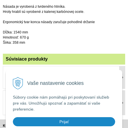
Násada je vyrobená z tvrdeného hliníka.
Hroty hrablí sú vyrobené z kalenej karbónovej ocele.
Ergonomický tvar konca násady zaručuje pohodlné držanie
Dĺžka: 1540 mm
Hmotnosť: 670 g
Šírka: 358 mm
Súvisiace produkty
Wolf-Garten GH-BA 7 rukavice
10 €
s DPH
Vaše nastavenie cookies
Wolf-Garten GH-BO 10 rukavice
Súbory cookie nám pomáhajú pri poskytovaní služieb
10 €
pre vás. Umožňujú spoznať a zapamätať si vaše
s DPH
preferencie.
Prijať
KONTAKT