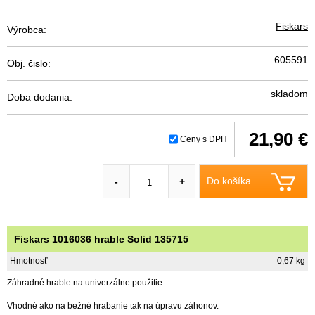
Fiskars
Výrobca:
605591
Obj. čislo:
skladom
Doba dodania:
21,90 €
Ceny s DPH
Do košíka
-
+
Fiskars 1016036 hrable Solid 135715
Hmotnosť
0,67 kg
Záhradné hrable na univerzálne použitie.
Vhodné ako na bežné hrabanie tak na úpravu záhonov.