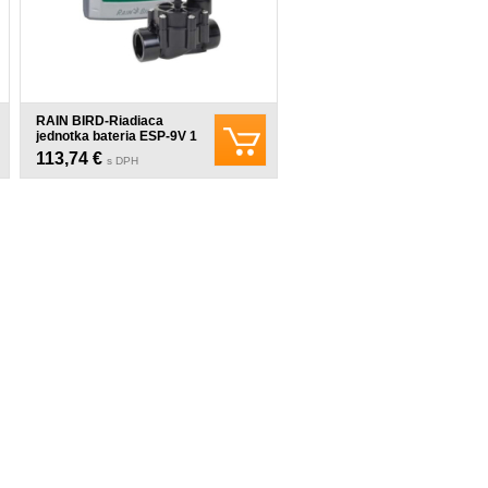
RAIN BIRD-Riadiaca
jednotka bateria ESP-9V 1
DVFKIT - 1 sekcia s
113,74 €
s DPH
elektroventilom