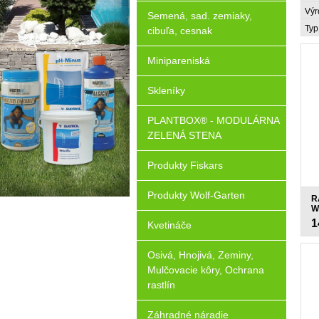
Výr
Semená, sad. zemiaky,
Typ
cibuľa, cesnak
Minipareniská
Skleníky
PLANTBOX® - MODULÁRNA
ZELENÁ STENA
Produkty Fiskars
Produkty Wolf-Garten
R
W
1
Kvetináče
Osivá, Hnojivá, Zeminy,
Mulčovacie kôry, Ochrana
rastlín
Záhradné náradie