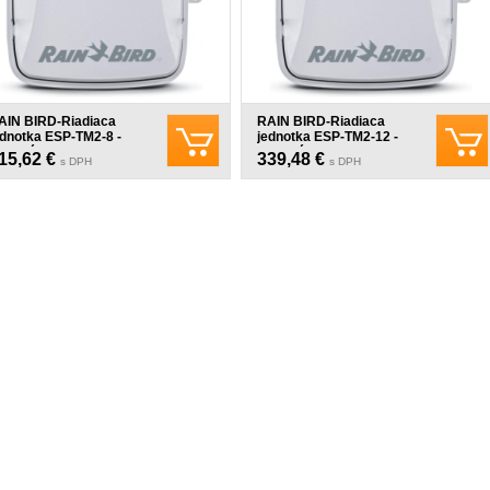
AIN BIRD-Riadiaca
RAIN BIRD-Riadiaca
ednotka ESP-TM2-8 -
jednotka ESP-TM2-12 -
xterná
externá
15,62 €
339,48 €
s DPH
s DPH