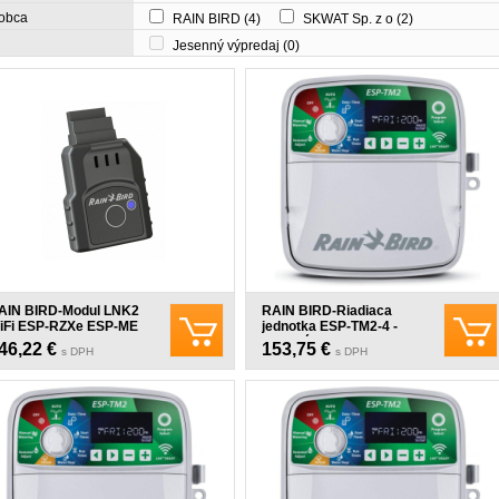
obca
RAIN BIRD
(4)
SKWAT Sp. z o
(2)
Jesenný výpredaj
(0)
AIN BIRD-Modul LNK2
RAIN BIRD-Riadiaca
iFi ESP-RZXe ESP-ME
jednotka ESP-TM2-4 -
externá
46,22 €
153,75 €
s DPH
s DPH