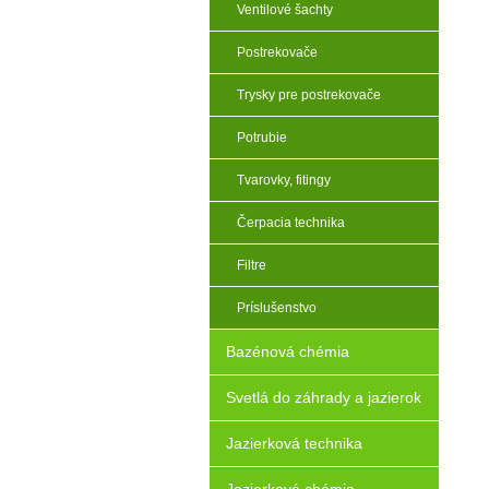
Ventilové šachty
Postrekovače
Trysky pre postrekovače
Potrubie
Tvarovky, fitingy
Čerpacia technika
Filtre
Príslušenstvo
Bazénová chémia
Svetlá do záhrady a jazierok
Jazierková technika