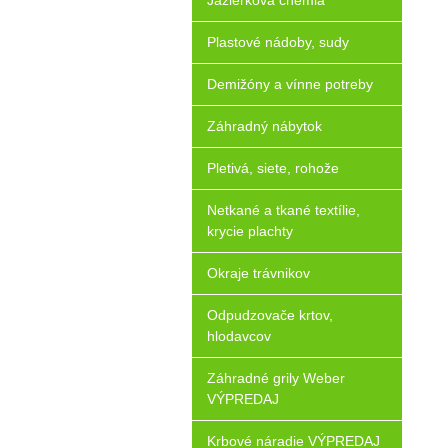
Jazierková chémia
Plastové nádoby, sudy
Demižóny a vínne potreby
Záhradný nábytok
Pletivá, siete, rohože
Netkané a tkané textílie,
krycie plachty
Okraje trávnikov
Odpudzovače krtov,
hlodavcov
Záhradné grily Weber
VÝPREDAJ
Krbové náradie VÝPREDAJ