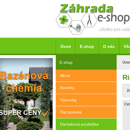
..všetko pre va
Úvod
E-shop
O nás
Vš
E-shop
Úvo
Akcie
Ri
Novinky
Z
Výpredaj
Cen
Top ponuka
Darčeková poukážka