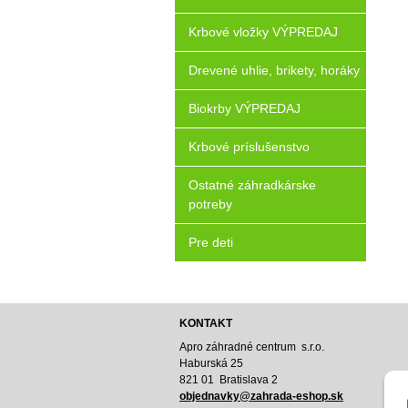
Krbové vložky VÝPREDAJ
Drevené uhlie, brikety, horáky
Biokrby VÝPREDAJ
Krbové príslušenstvo
Ostatné záhradkárske
potreby
Pre deti
KONTAKT
Apro záhradné centrum s.r.o.
Haburská 25
821 01 Bratislava 2
o
bjednavky@zahrada-eshop.sk