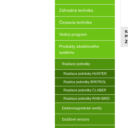
Záhradná technika
Čerpacia technika
R
Vodný program
j
e
2
Produkty závlahového
systému
Riadiace jednotky
Riadiace jedntoky HUNTER
Riadice jednotky IRRITROL
Riadiace jednotky CLABER
Riadiace jednotky RAIN BIRD
Elektromagnetické ventily
Dažďové senzory