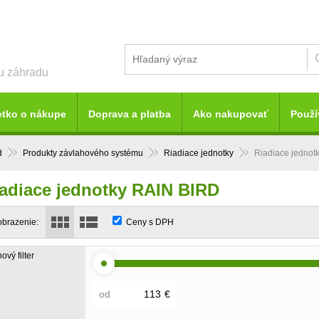
šu záhradu
etko o nákupe
Doprava a platba
Ako nakupovať
Použí
d
Produkty závlahového systému
Riadiace jednotky
Riadiace jednot
adiace jednotky RAIN BIRD
obrazenie:
Ceny s DPH
ový filter
od
€