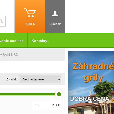
0,00 €
Prihlásiť
vanie cookies
Kontakty
ky RAIN BIRD
Zoradiť:
do
€