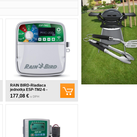
RAIN BIRD-Riadiaca
jednotka ESP-TM2-6 -
externá
177,08 €
s DPH