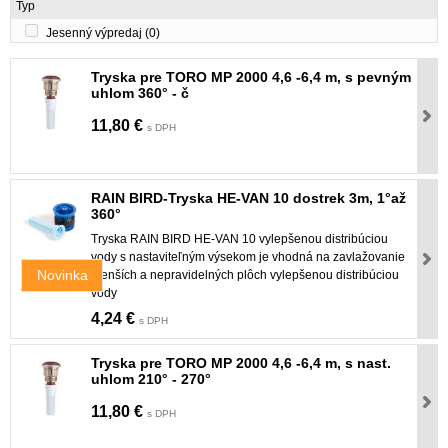
Typ
Jesenný výpredaj
(0)
Tryska pre TORO MP 2000 4,6 -6,4 m, s pevným
uhlom 360° - č
11,80 €
s DPH
RAIN BIRD-Tryska HE-VAN 10 dostrek 3m, 1°až
360°
Tryska RAIN BIRD HE-VAN 10 vylepšenou distribúciou
vody s nastaviteľným výsekom je vhodná na zavlažovanie
Novinka
menších a nepravidelných plôch vylepšenou distribúciou
vody
4,24 €
s DPH
Tryska pre TORO MP 2000 4,6 -6,4 m, s nast.
uhlom 210° - 270°
11,80 €
s DPH