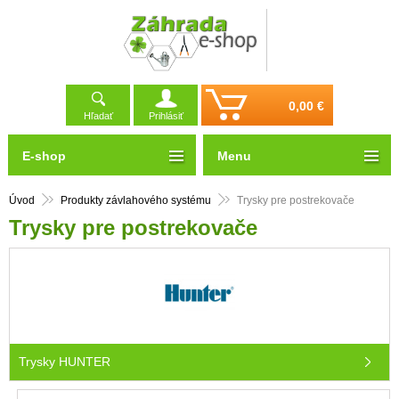
0,00 €
Hľadať
Prihlásiť
E-shop
Menu
Úvod
Produkty závlahového systému
Trysky pre postrekovače
Trysky pre postrekovače
Trysky HUNTER