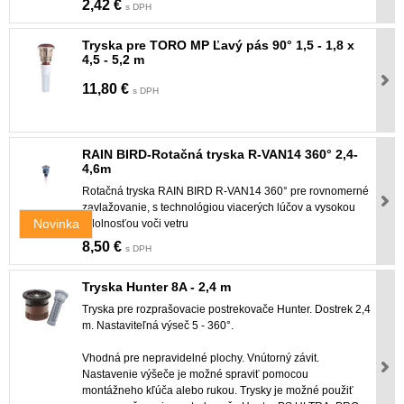
2,42 €
s DPH
Tryska pre TORO MP Ľavý pás 90° 1,5 - 1,8 x
4,5 - 5,2 m
11,80 €
s DPH
RAIN BIRD-Rotačná tryska R-VAN14 360° 2,4-
4,6m
Rotačná tryska RAIN BIRD R-VAN14 360° pre rovnomerné
zavlažovanie, s technológiou viacerých lúčov a vysokou
Novinka
odolnosťou voči vetru
8,50 €
s DPH
Tryska Hunter 8A - 2,4 m
Tryska pre rozprašovacie postrekovače Hunter. Dostrek 2,4
m. Nastaviteľná výseč 5 - 360°.
Vhodná pre nepravidelné plochy. Vnútorný závit.
Nastavenie výšeče je možné spraviť pomocou
montážneho kľúča alebo rukou. Trysky je možné použiť