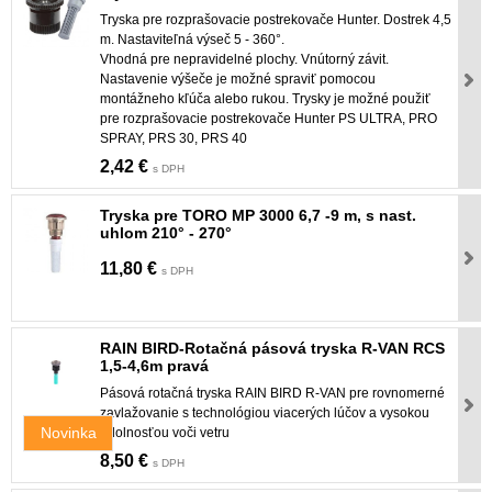
Tryska pre rozprašovacie postrekovače Hunter. Dostrek 4,5
m. Nastaviteľná výseč 5 - 360°.
Vhodná pre nepravidelné plochy. Vnútorný závit.
Nastavenie výšeče je možné spraviť pomocou
montážneho kľúča alebo rukou. Trysky je možné použiť
pre rozprašovacie postrekovače Hunter PS ULTRA, PRO
SPRAY, PRS 30, PRS 40
2,42 €
s DPH
Tryska pre TORO MP 3000 6,7 -9 m, s nast.
uhlom 210° - 270°
11,80 €
s DPH
RAIN BIRD-Rotačná pásová tryska R-VAN RCS
1,5-4,6m pravá
Pásová rotačná tryska RAIN BIRD R-VAN pre rovnomerné
zavlažovanie s technológiou viacerých lúčov a vysokou
Novinka
odolnosťou voči vetru
8,50 €
s DPH