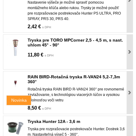
Nastavenie výšeče je možné spraviť pomocou
montážneho kľúča alebo rukou. Trysky je možné použiť
pre rozprašovacie postrekovače Hunter PS ULTRA, PRO
SPRAY, PRS 30, PRS 40.
2,42 €
s DPH
Tryska pre TORO MPCorner 2,5 - 4,5 m, s nast.
uhlom 45° - 90°
11,80 €
s DPH
RAIN BIRD-Rotačná tryska R-VAN24 5,2-7,3m
360°
Rotačná tryska RAIN BIRD R-VAN24 360° pre rovnomerné
zavlažovanie, s technológiou viacerých lúčov a vysokou
Novinka
odolnosťou voči vetru
8,50 €
s DPH
Tryska Hunter 12A - 3,6 m
Tryska pre rozprašovacie postrekovače Hunter. Dostrek 3,6
m. Nastaviteľná výseč 5 - 360°.