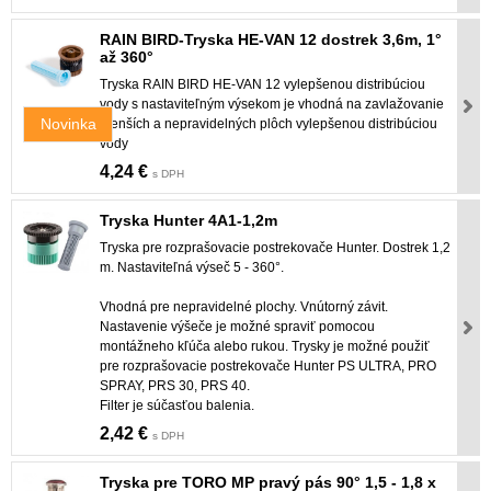
RAIN BIRD-Tryska HE-VAN 12 dostrek 3,6m, 1°
až 360°
Tryska RAIN BIRD HE-VAN 12 vylepšenou distribúciou
vody s nastaviteľným výsekom je vhodná na zavlažovanie
Novinka
menších a nepravidelných plôch vylepšenou distribúciou
vody
4,24 €
s DPH
Tryska Hunter 4A1-1,2m
Tryska pre rozprašovacie postrekovače Hunter. Dostrek 1,2
m. Nastaviteľná výseč 5 - 360°.
Vhodná pre nepravidelné plochy. Vnútorný závit.
Nastavenie výšeče je možné spraviť pomocou
montážneho kľúča alebo rukou. Trysky je možné použiť
pre rozprašovacie postrekovače Hunter PS ULTRA, PRO
SPRAY, PRS 30, PRS 40.
Filter je súčasťou balenia.
2,42 €
s DPH
Tryska pre TORO MP pravý pás 90° 1,5 - 1,8 x