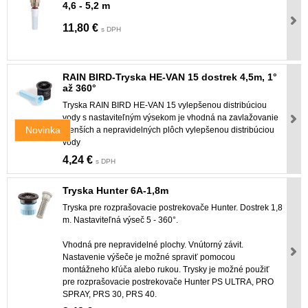
4,6 - 5,2 m
11,80 €
s DPH
RAIN BIRD-Tryska HE-VAN 15 dostrek 4,5m, 1°
až 360°
Tryska RAIN BIRD HE-VAN 15 vylepšenou distribúciou
vody s nastaviteľným výsekom je vhodná na zavlažovanie
Novinka
menších a nepravidelných plôch vylepšenou distribúciou
vody
4,24 €
s DPH
Tryska Hunter 6A-1,8m
Tryska pre rozprašovacie postrekovače Hunter. Dostrek 1,8
m. Nastaviteľná výseč 5 - 360°.
Vhodná pre nepravidelné plochy. Vnútorný závit.
Nastavenie výšeče je možné spraviť pomocou
montážneho kľúča alebo rukou. Trysky je možné použiť
pre rozprašovacie postrekovače Hunter PS ULTRA, PRO
SPRAY, PRS 30, PRS 40.