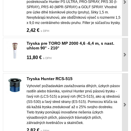
postrekovače Hunter PS ULTRA, PRO-SPRAY, PRS 30 (I-
SPRAY), PRS 40 (MPR-SPRAY) a GOLF SPRAY. Vhodné
pre úzke dlhé trávnikové plochy (pruhy), šírky 1,5 m.
Nevytvárajú kruhovú, ale obdĺžnikovú výseč s rozmermi 1,5
x 9,0 mz centrálneho stredu pruhu. Filter je súčasťou trysky.
2,42 €
s DPH
Tryska pre TORO MP 2000 4,6 -6,4 m, s nast.
uhlom 90° - 210°
11,80 €
s DPH
Tryska Hunter RCS-515
Vyhovieť požiadavkám zavlažovania dlhých, úzkych pásov
rastlín alebo trávnika, vyvinul Hunter prvú pásovú trysku -
ľavý roh (LCS-515) a pravý roh (RCS-515), ako aj stredovú
(SS-530) a ľavý stred strany (ES-515). Pomocou kľúča sa
dá každá tryska zredukovať až o 25% svojho dostreku.
Tieto trysky ponúkajú inovatívne riešenia úzkych
výsadbových plôch, pásových trávnatých plôch,
záhradných kvetináčov a skalničiek.
2,82 €
s DPH