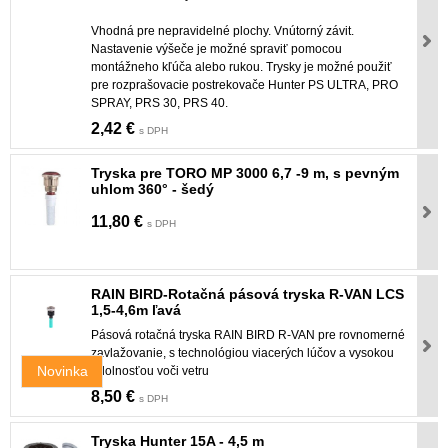
Vhodná pre nepravidelné plochy. Vnútorný závit.
Nastavenie výšeče je možné spraviť pomocou
montážneho kľúča alebo rukou. Trysky je možné použiť
pre rozprašovacie postrekovače Hunter PS ULTRA, PRO
SPRAY, PRS 30, PRS 40.
2,42 €
s DPH
Tryska pre TORO MP 3000 6,7 -9 m, s pevným
uhlom 360° - šedý
11,80 €
s DPH
RAIN BIRD-Rotačná pásová tryska R-VAN LCS
1,5-4,6m ľavá
Pásová rotačná tryska RAIN BIRD R-VAN pre rovnomerné
zavlažovanie, s technológiou viacerých lúčov a vysokou
Novinka
odolnosťou voči vetru
8,50 €
s DPH
Tryska Hunter 15A - 4,5 m