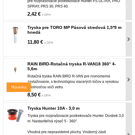
pre rozprašovacie postrekovače Hunter PS ULTRA, PRO
SPRAY, PRS 30, PRS 40.
2,42 €
s DPH
Tryska pre TORO MP Pásová stredová 1,5*9 m
hnedá
11,80 €
s DPH
RAIN BIRD-Rotačná tryska R-VAN18 360° 4-
5,6m
Rotačná tryska RAIN BIRD R-VAN pre rovnomerné
zavlažovanie, s technológiou viacerých lúčov a vysokou
Novinka
odolnosťou voči vetru
8,50 €
s DPH
Tryska Hunter 10A - 3,0 m
Tryska pre rozprašovacie postrekovače Hunter. Dostrek 3,0
m. Nastaviteľná výseč 5 - 360°.
Vhodná pre nepravidelné plochy. Vnútorný závit.