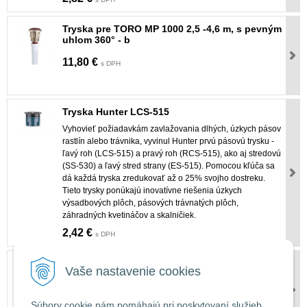
Tryska pre TORO MP 1000 2,5 -4,6 m, s pevným
uhlom 360° - b
11,80 €
s DPH
Tryska Hunter LCS-515
Vyhovieť požiadavkám zavlažovania dlhých, úzkych pásov
rastlín alebo trávnika, vyvinul Hunter prvú pásovú trysku -
ľavý roh (LCS-515) a pravý roh (RCS-515), ako aj stredovú
(SS-530) a ľavý stred strany (ES-515). Pomocou kľúča sa
dá každá tryska zredukovať až o 25% svojho dostreku.
Tieto trysky ponúkajú inovatívne riešenia úzkych
výsadbových plôch, pásových trávnatých plôch,
záhradných kvetináčov a skalničiek.
2,42 €
s DPH
Tryska pre TORO MP 1000 2,5 -4,6 m, s nast.
Vaše nastavenie cookies
uhlom 90 - 210°
11,80 €
s DPH
Súbory cookie nám pomáhajú pri poskytovaní služieb