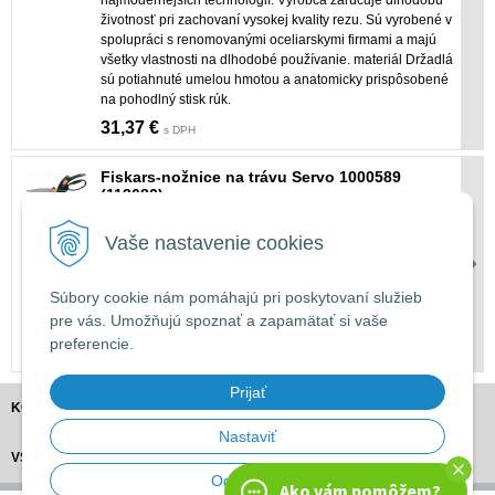
životnosť pri zachovaní vysokej kvality rezu. Sú vyrobené v
spolupráci s renomovanými oceliarskymi firmami a majú
všetky vlastnosti na dlhodobé používanie. materiál Držadlá
sú potiahnuté umelou hmotou a anatomicky prispôsobené
na pohodlný stisk rúk.
31,37 €
s DPH
Fiskars-nožnice na trávu Servo 1000589
(113680)
Nožnice na trávu Fiskars umožňujú presné strihanie trávy s
Vaše nastavenie cookies
minimálnym úsilím.
Vďaka dômyselnému servo-mechanizmu vždy perfektne
ustrihnú ľubovoľný chumáč trávy bez "žutia".
Súbory cookie nám pomáhajú pri poskytovaní služieb
Komfortné držanie a jednoduchá práca s nimi je daná
pre vás. Umožňujú spoznať a zapamätať si vaše
ergonomickým dizajnom a nízkou hmotnosťou.
preferencie.
34,40 €
s DPH
Prijať
KONTAKT
Nastaviť
VŠETKO O NÁKUPE
Odmietnuť
Ako vám pomôžem?