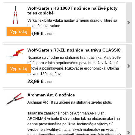
Wolf-Garten HS 1000T nožnice na živé ploty
teleskopické
Veľká flexibilita vďaka nastaviteľnému držadlu, ktoré sa
bezpečne zacvakne
Výpredaj
66,99 €
s DPH
Wolf-Garten RJ-ZL nožnice na trávu CLASSIC
Nožnice sú vhodné na strihanie hrán trávnika. Majú 20%-
nú úsporu vďaka neprilnavému povrchu nožov. Nože sú
Výpredaj
vlnové a pozinkované. Rukoväť je ergonomická. Otočná
hlava o 180 stupňov.
23,99 €
s DPH
Archman Art. 8 nožnice
Archman ART 8 sú určené na strihanie živého plotu.
Talianske záhradné nožnice Archman ART 8 zn.
ARCHMAN Articolo 8 sú vhodné tak na občasné ako i na
denné profesionálne použitie. technológia výroby Sú
vyrobené z kvalitných talianskych materiálov pri využití
najmodernejších technológií. Výrobca zaručuje dlhodobú