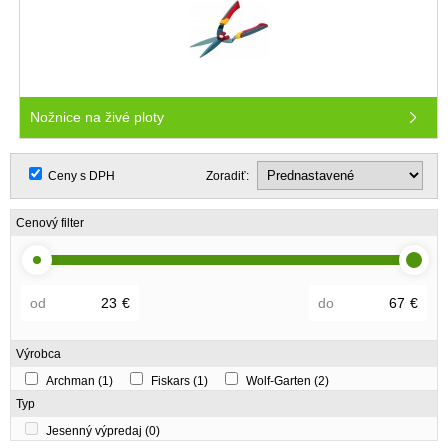
Nožnice na živé ploty
Ceny s DPH
Zoradiť:
Cenový filter
od
€
do
€
Výrobca
Archman
(1)
Fiskars
(1)
Wolf-Garten
(2)
Typ
Jesenný výpredaj
(0)