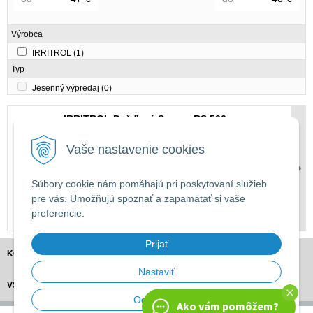
Výrobca
IRRITROL
(1)
Typ
Jesenný výpredaj
(0)
IRRITROL Dažďový Senzor RS 500
Dažďový senzor , dĺžka pripojovacieho kábla 7,5 m , 4
Vaše nastavenie cookies
stupne nastavenia citlivosti. Nastaviteľné spínánie od 3 do
25mm
nahromadených dažďových zrážok. Pripojiteľný takmer k
Súbory cookie nám pomáhajú pri poskytovaní služieb
akejkoľvek riadiacej jednotke. Odolným proti
pre vás. Umožňujú spoznať a zapamätať si vaše
povetrnostným vplyvom a ultrafialovému žiareniu.
preferencie.
47,90 €
s DPH
Prijať
KONTAKT
Nastaviť
VŠETKO O NÁKUPE
Odmietnuť
Ako vám pomôžem?