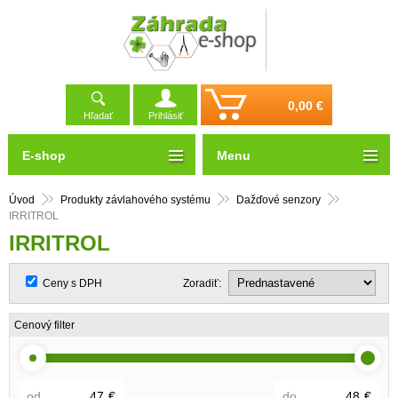
0,00 €
Hľadať
Prihlásiť
E-shop
Menu
Úvod
Produkty závlahového systému
Dažďové senzory
IRRITROL
IRRITROL
Ceny s DPH
Zoradiť:
Cenový filter
od
€
do
€