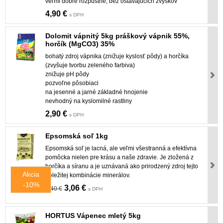
veľmi dobre rozpustné, bez ostávajúcich zvyškov
4,90 €
s DPH
Dolomit vápnitý 5kg práškový vápnik 55%,
horčík (MgCO3) 35%
bohatý zdroj vápnika (znižuje kyslosť pôdy) a horčíka
(zvyšuje tvorbu zeleného farbiva)
znižuje pH pôdy
pozvoľne pôsobiaci
na jesenné a jarné základné hnojenie
nevhodný na kyslomilné rastliny
2,90 €
s DPH
Epsomská soľ 1kg
Epsomská soľ je lacná, ale veľmi všestranná a efektívna
pomôcka nielen pre krásu a naše zdravie. Je zložená z
horčíka a síranu a je uznávaná ako prirodzený zdroj tejto
Akcia
dôležitej kombinácie minerálov.
-10%
3,06 €
3,40 €
s DPH
HORTUS Vápenec mletý 5kg