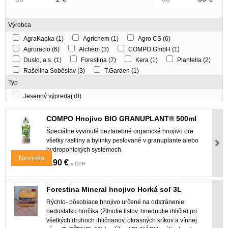
Výrobca
AgraKapka
(1)
Agrichem
(1)
Agro CS
(6)
Agroracio
(6)
Alchem
(3)
COMPO GmbH
(1)
Duslo, a.s.
(1)
Forestina
(7)
Kera
(1)
Plantella
(2)
Rašelina Soběslav
(3)
T.Garden
(1)
Typ
Jesenný výpredaj
(0)
COMPO Hnojivo BIO GRANUPLANT® 500ml
Špeciálne vyvinuté bezfarebné organické hnojivo pre
všetky rastliny a bylinky pestované v granuplante alebo
hydroponických systémoch.
Novinka
5,90 €
s DPH
Forestina Mineral hnojivo Horká soľ 3L
Rýchlo- pôsobiace hnojivo určené na odstránenie
nedostatku horčíka (žltnutie listov, hnednutie ihličia) pri
všetkých druhoch ihličnanov, okrasných kríkov a vínnej