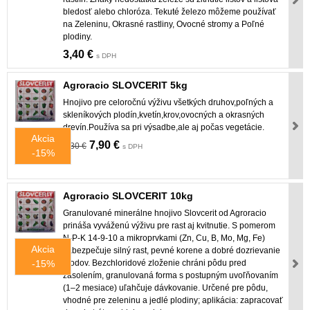
bledosť alebo chloróza. Tekuté železo môžeme používať
na Zeleninu, Okrasné rastliny, Ovocné stromy a Poľné
plodiny.
3,40 €
s DPH
Agroracio SLOVCERIT 5kg
Hnojivo pre celoročnú výživu všetkých druhov,poľných a
skleníkových plodín,kvetín,krov,ovocných a okrasných
drevín.Používa sa pri výsadbe,ale aj počas vegetácie.
Akcia
7,90 €
9,30 €
s DPH
-15%
Agroracio SLOVCERIT 10kg
Granulované minerálne hnojivo Slovcerit od Agroracio
prináša vyváženú výživu pre rast aj kvitnutie. S pomerom
N‑P‑K 14‑9‑10 a mikroprvkami (Zn, Cu, B, Mo, Mg, Fe)
Akcia
zabezpečuje silný rast, pevné korene a dobré dozrievanie
-15%
plodov. Bezchloridové zloženie chráni pôdu pred
zasolením, granulovaná forma s postupným uvoľňovaním
(1–2 mesiace) uľahčuje dávkovanie. Určené pre pôdu,
vhodné pre zeleninu a jedlé plodiny; aplikácia: zapracovať