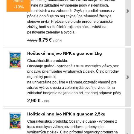
guánom a granulovaného kravského hnoja. Je určená
Akcia
hlavne na základné vyhnojenie pôdy v skleníkoch,
-10%
pareniskách a na záhonoch. Zvyšuje podiel humusu v
pôde a doplňuje do nej chýbajúce základné živiny a
stopové prvky. Pretože ide o čisto prírodné organické
zložky, hodí sa Hoštická trojkombinácia zvlášť na
pestovanie zeleniny a ovocia.
6,75 €
7,50 €
s DPH
Hoštické hnojivo NPK s guanom 1kg
Charakteristika produktu:
Obsahuje guáno - vyrobené z trusu morských vtákov,bez
prídavku priemyselne vyrábaných zložiek. Čisto prírodný
organický produkt
na univerzálne použitie v záhrade,obzvlášť vhodné pre
zdravú výživu ovocia a zeleniny.Zároveň je vhodné na
základné hnojenie na jar alebo pri jesennej príprave pôdy
2,90 €
s DPH
Hoštické hnojivo NPK s guanom 2,5kg
Charakteristika produktu: Obsahuje guáno - vyrobené z
trusu morských vtákov,bez prídavku priemyselne
vyrábaných zložiek. Čisto prírodný organický produkt na