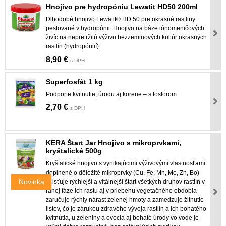
Hnojivo pre hydropóniu Lewatit HD50 200ml
Dlhodobé hnojivo Lewatit® HD 50 pre okrasné rastliny
pestované v hydropónii. Hnojivo na báze iónomeničových
živíc na nepretržitú výživu bezzeminových kultúr okrasných
rastlín (hydropóniií).
8,90 €
s DPH
Superfosfát 1 kg
Podporte kvitnutie, úrodu aj korene – s fosforom
2,70 €
s DPH
KERA Štart Jar Hnojivo s mikroprvkami,
kryštalické 500g
Kryštalické hnojivo s vynikajúcimi výživovými vlastnosťami
doplnené o dôležité mikroprvky (Cu, Fe, Mn, Mo, Zn, Bo)
Novinka
zaisťuje rýchlejší a vitálnejší štart všetkých druhov rastlín v
ranej fáze ich rastu aj v priebehu vegetačného obdobia
zaručuje rýchly nárast zelenej hmoty a zamedzuje žltnutie
listov, čo je zárukou zdravého vývoja rastlín a ich bohatého
kvitnutia, u zeleniny a ovocia aj bohaté úrody vo vode je