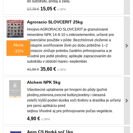
do substrátu, pridaj a zalej.
15,05 €
17,70 €
s DPH
Agroracio SLOVCERIT 25kg
Hnojivo AGRORACIO SLOVCERIT je granulované
minerálne NPK 14‑9‑10 s mikroelementmi, určené pre
univerzálne použitie v pôde. Bezchlórové zloženie a
Akcia
postupné uvoľňovanie živín po dobu približne 1–2
-15%
mesiacov znižuje potrebu častého prihnojovania a je
vhodné pre jedlé plodiny; aplikujte zapracovaním do
substrátu v období marec–september.
35,60 €
41,90 €
s DPH
Alchem NPK 5kg
Všeobecné uplatnenie pri hnojení do pôdy (poľné
plodiny,zelenina,ovocné kultúry,kvetiny i okrasná
zeleň).Vyšší podiel dusíka voči fosforu a draslíka je určený
pre jarnú aplikáciu pred
sejbou.Vhodné aj pre prihnojovanie počas vegetácie.
4,90 €
s DPH
Agro CS Horká soľ 1kg