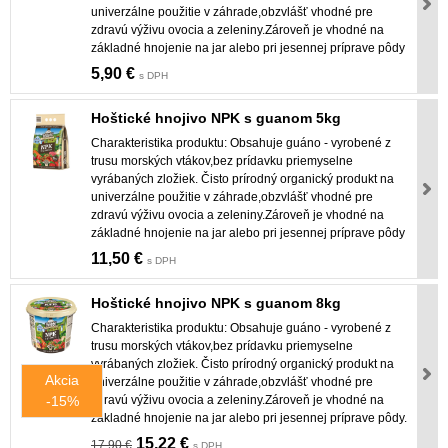
univerzálne použitie v záhrade,obzvlášť vhodné pre
zdravú výživu ovocia a zeleniny.Zároveň je vhodné na
základné hnojenie na jar alebo pri jesennej príprave pôdy
5,90 €
s DPH
Hoštické hnojivo NPK s guanom 5kg
Charakteristika produktu: Obsahuje guáno - vyrobené z
trusu morských vtákov,bez prídavku priemyselne
vyrábaných zložiek. Čisto prírodný organický produkt na
univerzálne použitie v záhrade,obzvlášť vhodné pre
zdravú výživu ovocia a zeleniny.Zároveň je vhodné na
základné hnojenie na jar alebo pri jesennej príprave pôdy
11,50 €
s DPH
Hoštické hnojivo NPK s guanom 8kg
Charakteristika produktu: Obsahuje guáno - vyrobené z
trusu morských vtákov,bez prídavku priemyselne
vyrábaných zložiek. Čisto prírodný organický produkt na
Akcia
univerzálne použitie v záhrade,obzvlášť vhodné pre
-15%
zdravú výživu ovocia a zeleniny.Zároveň je vhodné na
základné hnojenie na jar alebo pri jesennej príprave pôdy.
15,22 €
17,90 €
s DPH