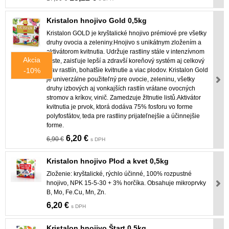
Kristalon hnojivo Gold 0,5kg
Kristalon GOLD je kryštalické hnojivo prémiové pre všetky
druhy ovocia a zeleniny.Hnojivo s unikátnym zložením a
aktivátorom kvitnutia. Udržuje rastliny stále v intenzívnom
Akcia
raste, zaisťuje lepší a zdravší koreňový systém aj celkový
-10%
stav rastlín, bohatšie kvitnutie a viac plodov. Kristalon Gold
je univerzálne použiteľný pre ovocie, zeleninu, všetky
druhy izbových aj vonkajších rastlín vrátane ovocných
stromov a kríkov, vinič. Zamedzuje žltnutie listů.Aktivátor
kvitnutia je prvok, ktorá dodáva 75% fosforu vo forme
polyfosfátov, teda pre rastliny prijateľnejšie a účinnejšie
forme.
6,20 €
6,90 €
s DPH
Kristalon hnojivo Plod a kvet 0,5kg
Zloženie: kryštalické, rýchlo účinné, 100% rozpustné
hnojivo, NPK 15-5-30 + 3% horčíka. Obsahuje mikroprvky
B, Mo, Fe.Cu, Mn, Zn.
6,20 €
s DPH
Kristalon hnojivo Štart 0,5kg