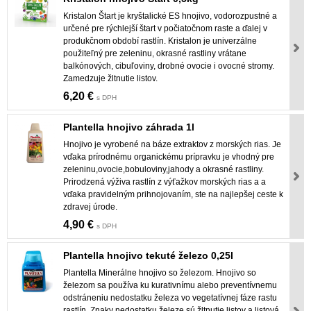
Kristalon Štart je kryštalické ES hnojivo, vodorozpustné a
určené pre rýchlejší štart v počiatočnom raste a ďalej v
produkčnom období rastlín. Kristalon je univerzálne
použiteľný pre zeleninu, okrasné rastliny vrátane
balkónových, cibuľoviny, drobné ovocie i ovocné stromy.
Zamedzuje žltnutie listov.
6,20 €
s DPH
Plantella hnojivo záhrada 1l
Hnojivo je vyrobené na báze extraktov z morských rias. Je
vďaka prírodnému organickému prípravku je vhodný pre
zeleninu,ovocie,bobuloviny,jahody a okrasné rastliny.
Prirodzená výživa rastlín z výťažkov morských rias a a
vďaka pravidelným prihnojovaním, ste na najlepšej ceste k
zdravej úrode.
4,90 €
s DPH
Plantella hnojivo tekuté železo 0,25l
Plantella Minerálne hnojivo so železom. Hnojivo so
železom sa používa ku kurativnímu alebo preventívnemu
odstráneniu nedostatku železa vo vegetatívnej fáze rastu
rastlín. Znaky nedostatku železe sú žltnutie listov a listová