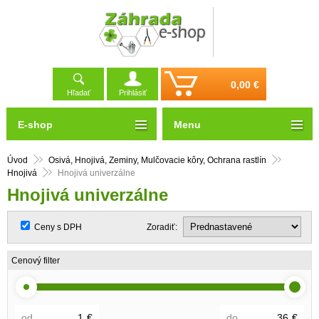
0,00 €
Hľadať
Prihlásiť
E-shop
Menu
Úvod
Osivá, Hnojivá, Zeminy, Mulčovacie kôry, Ochrana rastlín
Hnojivá
Hnojivá univerzálne
Hnojivá univerzálne
Ceny s DPH
Zoradiť:
Cenový filter
od
€
do
€