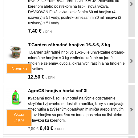
réve. ZLOŽENIE: 5% horčíka. APLIKÁCIA: zálievkou ku
koreňom alebo postrekom na list - listová výživa.
DÁVKOVANIE: zálievka- zmiešaním 60 ml hnojiva (4
uzávery) s 5 l vody; postrek- zmiešaním 30 ml hnojiva (2
uzávery) s 5 l vody.
7,40 €
s DPH
T.Garden záhradné hnojivo 16-3-6, 3 kg
T.Garden záhradné hnojivo 16-3-6 je univerzálne organo-
minerálne hnojivo v 3 kg vedierku, určené na jarné
hnojenie zeleniny, ovocia, okrasných rastlín a na hnojenie
Novinka
trávnikov.
12,50 €
s DPH
AgroCS hnojivo horká soľ 3l
Kvapalná horká soľ je vhodná na rýchle odstránenie
skrytého i zjavného nedostatku horčíka, ktorý sa prejavuje
hnednutím a zvýšeným opadávaním ihličia alebo žltnutím
Akcia
listov. Hnojivo sa používa vo forme postreku na list alebo
-15%
zálievkou ku koreňom.
6,40 €
7,50 €
s DPH