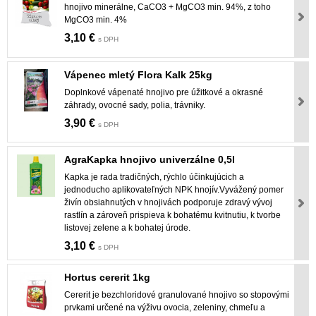
hnojivo minerálne, CaCO3 + MgCO3 min. 94%, z toho
MgCO3 min. 4%
3,10 €
s DPH
Vápenec mletý Flora Kalk 25kg
Doplnkové vápenaté hnojivo pre úžitkové a okrasné
záhrady, ovocné sady, polia, trávniky.
3,90 €
s DPH
AgraKapka hnojivo univerzálne 0,5l
Kapka je rada tradičných, rýchlo účinkujúcich a
jednoducho aplikovateľných NPK hnojív.Vyvážený pomer
živín obsiahnutých v hnojivách podporuje zdravý vývoj
rastlín a zároveň prispieva k bohatému kvitnutiu, k tvorbe
listovej zelene a k bohatej úrode.
3,10 €
s DPH
Hortus cererit 1kg
Cererit je bezchloridové granulované hnojivo so stopovými
prvkami určené na výživu ovocia, zeleniny, chmeľu a