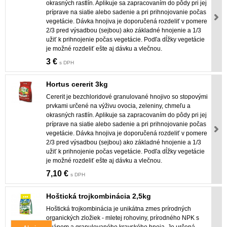
okrasných rastlín. Aplikuje sa zapracovaním do pôdy pri jej
príprave na siatie alebo sadenie a pri prihnojovanie počas
vegetácie. Dávka hnojiva je doporučená rozdeliť v pomere
2/3 pred výsadbou (sejbou) ako základné hnojenie a 1/3
užiť k prihnojenie počas vegetácie. Podľa dĺžky vegetácie
je možné rozdeliť ešte aj dávku a vlečnou.
3 €
s DPH
Hortus cererit 3kg
Cererit je bezchloridové granulované hnojivo so stopovými
prvkami určené na výživu ovocia, zeleniny, chmeľu a
okrasných rastlín. Aplikuje sa zapracovaním do pôdy pri jej
príprave na siatie alebo sadenie a pri prihnojovanie počas
vegetácie. Dávka hnojiva je doporučená rozdeliť v pomere
2/3 pred výsadbou (sejbou) ako základné hnojenie a 1/3
užiť k prihnojenie počas vegetácie. Podľa dĺžky vegetácie
je možné rozdeliť ešte aj dávku a vlečnou.
7,10 €
s DPH
Hoštická trojkombinácia 2,5kg
Hoštická trojkombinácia je unikátna zmes prírodných
organických zložiek - mletej rohoviny, prírodného NPK s