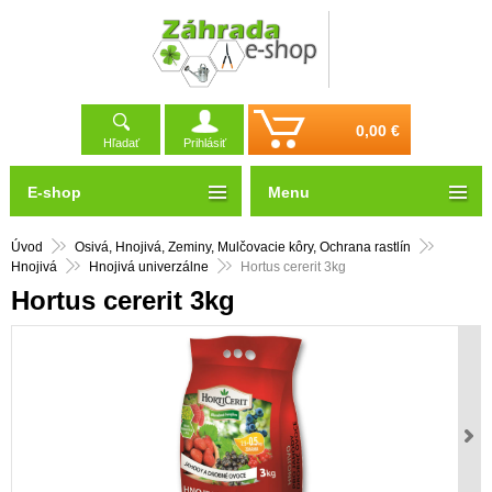
0,00 €
Hľadať
Prihlásiť
E-shop
Menu
Úvod
Osivá, Hnojivá, Zeminy, Mulčovacie kôry, Ochrana rastlín
Hnojivá
Hnojivá univerzálne
Hortus cererit 3kg
Hortus cererit 3kg