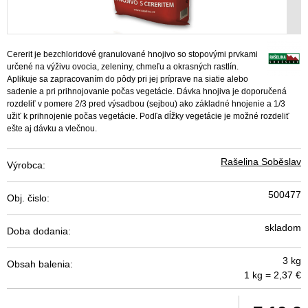
Cererit je bezchloridové granulované hnojivo so stopovými prvkami
určené na výživu ovocia, zeleniny, chmeľu a okrasných rastlín.
Aplikuje sa zapracovaním do pôdy pri jej príprave na siatie alebo
sadenie a pri prihnojovanie počas vegetácie. Dávka hnojiva je doporučená
rozdeliť v pomere 2/3 pred výsadbou (sejbou) ako základné hnojenie a 1/3
užiť k prihnojenie počas vegetácie. Podľa dĺžky vegetácie je možné rozdeliť
ešte aj dávku a vlečnou.
Rašelina Soběslav
Výrobca:
500477
Obj. čislo:
skladom
Doba dodania:
3 kg
Obsah balenia:
1 kg = 2,37 €