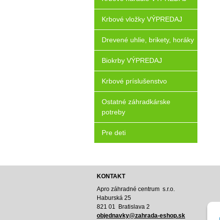
Krbové vložky VÝPREDAJ
Drevené uhlie, brikety, horáky
Biokrby VÝPREDAJ
Krbové príslušenstvo
Ostatné záhradkárske
potreby
Pre deti
KONTAKT
Apro záhradné centrum s.r.o.
Haburská 25
821 01 Bratislava 2
o
bjednavky@zahrada-eshop.sk