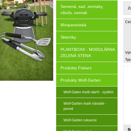
Semená, sad. zemiaky,
Z
cibuľa, cesnak
Cen
Minipareniská
Skleníky
PLANTBOX® - MODULÁRNA
Výr
ZELENÁ STENA
Typ
Produkty Fiskars
Produkty Wolf-Garten
Wolf-Gaten multi-star® - systém
Wolf-Garten malé náradie -
pevné
Wolf-Garten rukavice
B