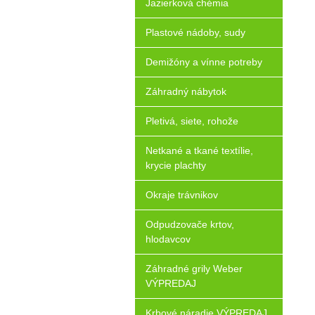
Jazierková chémia
Plastové nádoby, sudy
Demižóny a vínne potreby
Záhradný nábytok
Pletivá, siete, rohože
Netkané a tkané textílie,
krycie plachty
Okraje trávnikov
Odpudzovače krtov,
hlodavcov
Záhradné grily Weber
VÝPREDAJ
Krbové náradie VÝPREDAJ