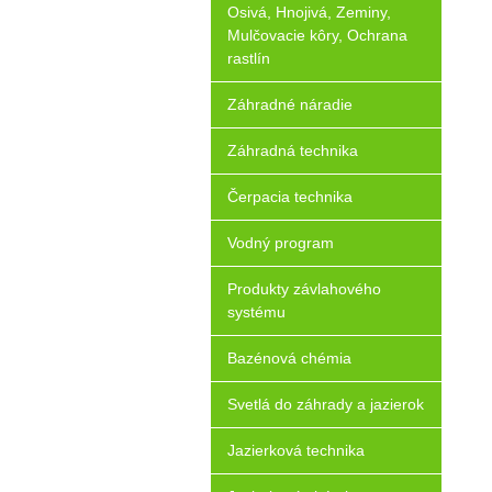
Osivá, Hnojivá, Zeminy,
Mulčovacie kôry, Ochrana
rastlín
Záhradné náradie
Záhradná technika
Čerpacia technika
Vodný program
Produkty závlahového
systému
Bazénová chémia
Svetlá do záhrady a jazierok
Jazierková technika