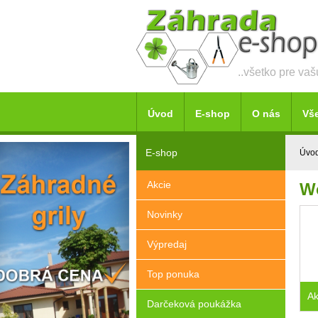
..všetko pre va
Úvod
E-shop
O nás
Vš
E-shop
Úvo
Akcie
Wo
Novinky
Výpredaj
Top ponuka
Ak
Darčeková poukážka