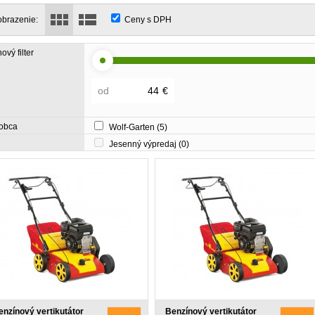
obrazenie:
Ceny s DPH
ový filter
od
€
obca
Wolf-Garten
(5)
Jesenný výpredaj
(0)
enzínový vertikutátor
Benzínový vertikutátor