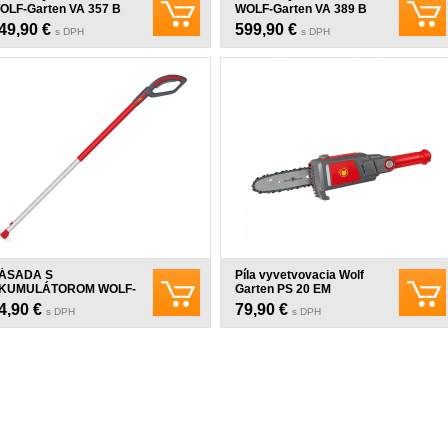
OLF-Garten VA 357 B
WOLF-Garten VA 389 B
5CM B&S
38CM B&S
49,90 €
599,90 €
s DPH
s DPH
ÁSADA S
Píla vyvetvovacia Wolf
KUMULÁTOROM WOLF-
Garten PS 20 EM
ARTEN BS 140 EM
4,90 €
79,90 €
s DPH
s DPH