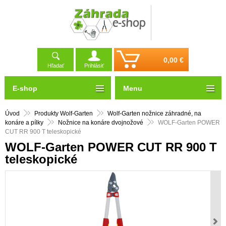
0,00 €
Hľadať
Prihlásiť
E-shop
Menu
Úvod
Produkty Wolf-Garten
Wolf-Garten nožnice záhradné, na
konáre a pílky
Nožnice na konáre dvojnožové
WOLF-Garten POWER
CUT RR 900 T teleskopické
WOLF-Garten POWER CUT RR 900 T
teleskopické