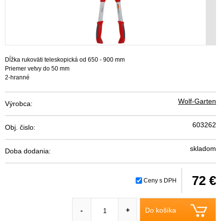
Dĺžka rukoväti teleskopická od 650 - 900 mm
Priemer vetvy do 50 mm
2-hranné
Wolf-Garten
Výrobca:
603262
Obj. čislo:
skladom
Doba dodania:
72 €
Ceny s DPH
Do košíka
-
+