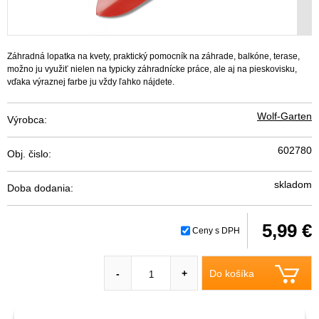
Záhradná lopatka na kvety, praktický pomocník na záhrade, balkóne, terase,
možno ju využiť nielen na typicky záhradnícke práce, ale aj na pieskovisku,
vďaka výraznej farbe ju vždy ľahko nájdete.
Wolf-Garten
Výrobca:
602780
Obj. čislo:
skladom
Doba dodania:
5,99 €
Ceny s DPH
Do košíka
-
+