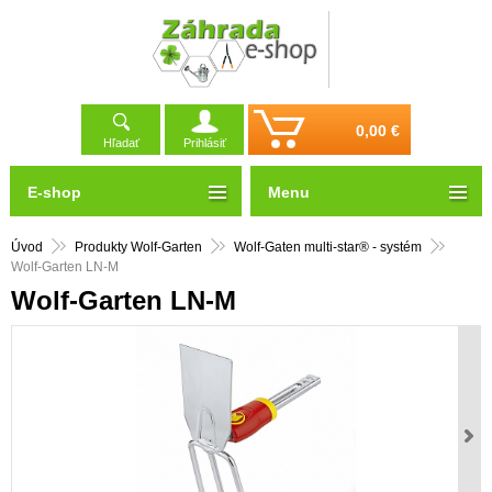
0,00 €
Hľadať
Prihlásiť
E-shop
Menu
Úvod
Produkty Wolf-Garten
Wolf-Gaten multi-star® - systém
Wolf-Garten LN-M
Wolf-Garten LN-M