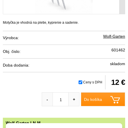
Motyčka je vhodná na pletie, kyprenie a sadenie.
Wolf-Garten
Výrobca:
601462
Obj. čislo:
skladom
Doba dodania:
12 €
Ceny s DPH
Do košíka
-
+
Wolf-Garten LN-M