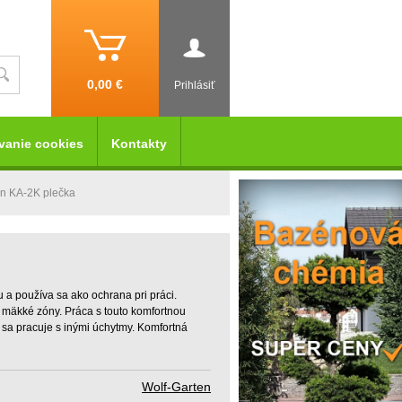
0,00 €
Prihlásiť
vanie cookies
Kontakty
en KA-2K plečka
u a používa sa ako ochrana pri práci.
a mäkké zóny. Práca s touto komfortnou
 sa pracuje s inými úchytmy. Komfortná
Wolf-Garten