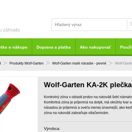
šu záhradu
etko o nákupe
Doprava a platba
Ako nakupovať
Použí
d
Produkty Wolf-Garten
Wolf-Garten malé náradie - pevné
Wolf-Gart
Wolf-Garten KA-2K plečka
Kontrolný zóna v oblasti prstov na rukoväti šetrí námah
Komfortná zóna je príjemná na dotyk, má okrúhly tvar 
násadou je príjemná a oveľa menej únavnejší, ako keď
zóna na rukoväti zabraňuje otlačeninám.
Výrobca: