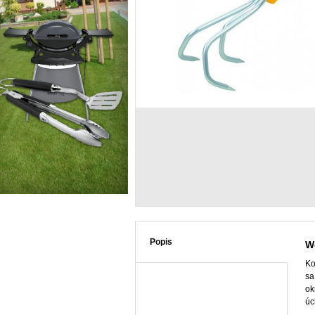
Popis
W
Ko
sa
ok
úc