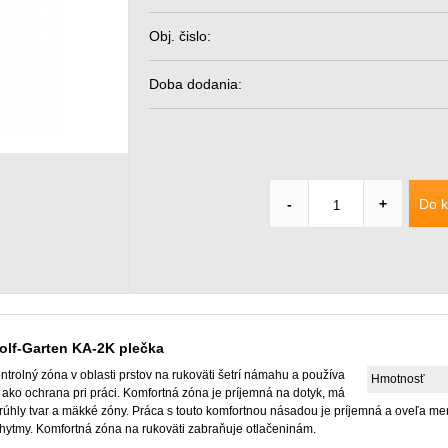
Obj. čislo:
Doba dodania:
Do k
-
+
olf-Garten KA-2K plečka
ntrolný zóna v oblasti prstov na rukoväti šetrí námahu a používa
Hmotnosť
 ako ochrana pri práci. Komfortná zóna je príjemná na dotyk, má
rúhly tvar a mäkké zóny. Práca s touto komfortnou násadou je príjemná a oveľa men
hytmy. Komfortná zóna na rukoväti zabraňuje otlačeninám.