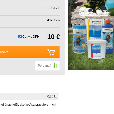
605171
skladom
10 €
Ceny s DPH
ošíka
Porovnať
0,25 kg
ej únavnejší, ako keď sa pracuje s inými