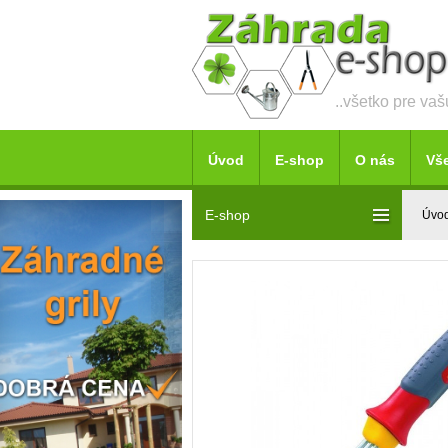
..všetko pre va
Úvod
E-shop
O nás
Vš
E-shop
Úvo