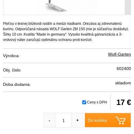
Pleťou v tesnej blízkosti rastlín a medzi riadkami. Orezáva aj zdrevnatenú
burinu. Odporúčaná násada WOLF Garten ZM 150 (nie je súčasťou dodávky).
Šírky 10 cm. Kvalita "Made in germany". Vysoko kvalitná galvanizácia a 3-
vrstvový náter zaručujú optimálnu ochranu proti korózii.
Wolf-Garten
Výrobca:
602400
Obj. čislo:
skladom
Doba dodania:
17 €
Ceny s DPH
Do košíka
-
+