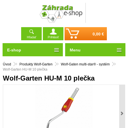
0,00 €
Hľadať
Prihlásiť
E-shop
Menu
Úvod
Produkty Wolf-Garten
Wolf-Gaten multi-star® - systém
Wolf-Garten HU-M 10 plečka
Wolf-Garten HU-M 10 plečka