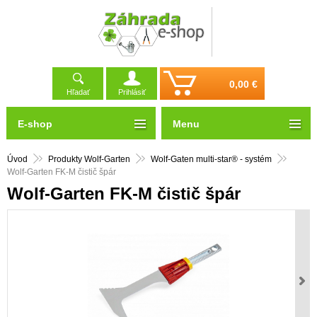
0,00 €
Hľadať
Prihlásiť
E-shop
Menu
Úvod
Produkty Wolf-Garten
Wolf-Gaten multi-star® - systém
Wolf-Garten FK-M čistič špár
Wolf-Garten FK-M čistič špár