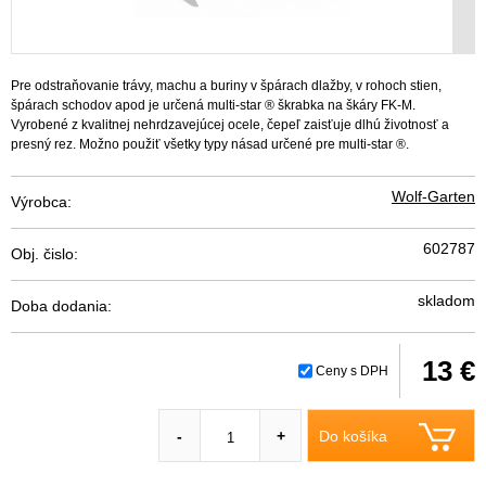
Pre odstraňovanie trávy, machu a buriny v špárach dlažby, v rohoch stien,
špárach schodov apod je určená multi-star ® škrabka na škáry FK-M.
Vyrobené z kvalitnej nehrdzavejúcej ocele, čepeľ zaisťuje dlhú životnosť a
presný rez. Možno použiť všetky typy násad určené pre multi-star ®.
Wolf-Garten
Výrobca:
602787
Obj. čislo:
skladom
Doba dodania:
13 €
Ceny s DPH
Do košíka
-
+