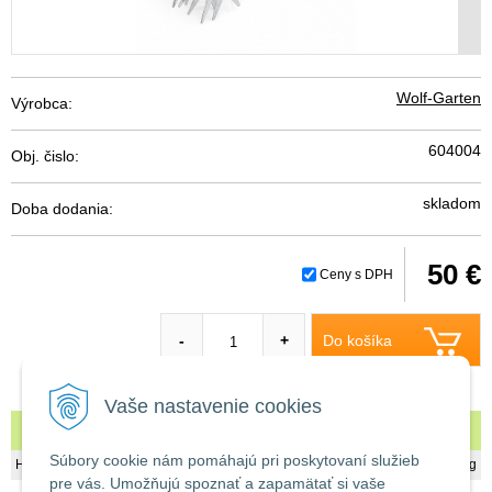
Wolf-Garten
Výrobca:
604004
Obj. čislo:
skladom
Doba dodania:
50 €
Ceny s DPH
Do košíka
-
+
Vaše nastavenie cookies
Wolf-Garten DA-S fréza
Súbory cookie nám pomáhajú pri poskytovaní služieb
Hmotnosť
0,78 kg
pre vás. Umožňujú spoznať a zapamätať si vaše