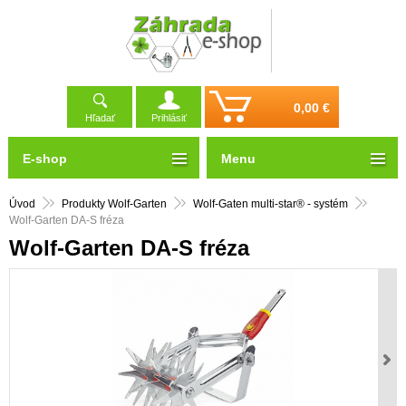
0,00 €
Hľadať
Prihlásiť
E-shop
Menu
Úvod
Produkty Wolf-Garten
Wolf-Gaten multi-star® - systém
Wolf-Garten DA-S fréza
Wolf-Garten DA-S fréza