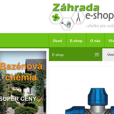
..všetko pre va
Úvod
E-shop
O nás
Vš
E-shop
Úvo