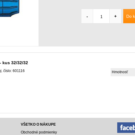
Do k
-
+
- kus 32/32/32
j. číslo: 601116
Hmotnosť
VŠETKO O NÁKUPE
Obchodné podmienky