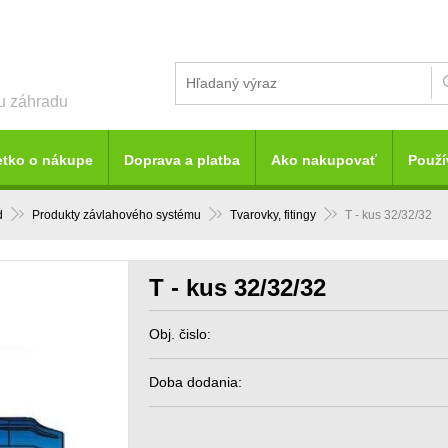
šu záhradu
etko o nákupe
Doprava a platba
Ako nakupovať
Použí
d
Produkty závlahového systému
Tvarovky, fitingy
T - kus 32/32/32
T - kus 32/32/32
Obj. čislo:
Doba dodania: