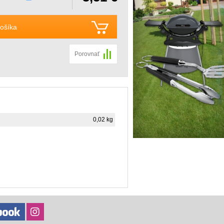
ošíka
Porovnať
0,02 kg