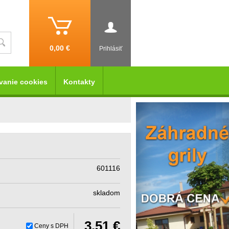
0,00 €
Prihlásiť
vanie cookies
Kontakty
601116
skladom
3,51 €
Ceny s DPH