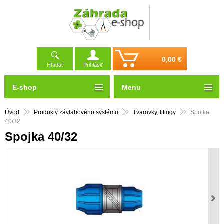
0,00 €
Hľadať
Prihlásiť
E-shop
Menu
Úvod
Produkty závlahového systému
Tvarovky, fitingy
Spojka
40/32
Spojka 40/32