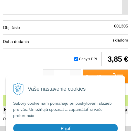
601305
Obj. čislo:
skladom
Doba dodania:
3,85 €
Ceny s DPH
Do košíka
-
+
Vaše nastavenie cookies
Spojka 40/32
Súbory cookie nám pomáhajú pri poskytovaní služieb
pre vás. Umožňujú spoznať a zapamätať si vaše
Hmotnosť
0,02 kg
preferencie.
Obj. číslo: 601305
Prijať