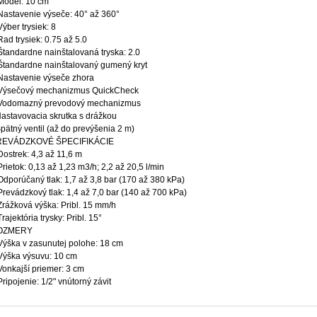
Model: 10 cm
Nastavenie výseče: 40° až 360°
Výber trysiek: 8
Rad trysiek: 0.75 až 5.0
Štandardne nainštalovaná tryska: 2.0
Štandardne nainštalovaný gumený kryt
Nastavenie výseče zhora
Výsečový mechanizmus QuickCheck
Vodomazný prevodový mechanizmus
Nastavovacia skrutka s drážkou
Spätný ventil (až do prevýšenia 2 m)
REVÁDZKOVÉ ŠPECIFIKÁCIE
Dostrek: 4,3 až 11,6 m
Prietok: 0,13 až 1,23 m3/h; 2,2 až 20,5 l/min
Odporúčaný tlak: 1,7 až 3,8 bar (170 až 380 kPa)
Prevádzkový tlak: 1,4 až 7,0 bar (140 až 700 kPa)
Zrážková výška: Pribl. 15 mm/h
Trajektória trysky: Pribl. 15°
OZMERY
Výška v zasunutej polohe: 18 cm
Výška výsuvu: 10 cm
Vonkajší priemer: 3 cm
Pripojenie: 1/2" vnútorný závit