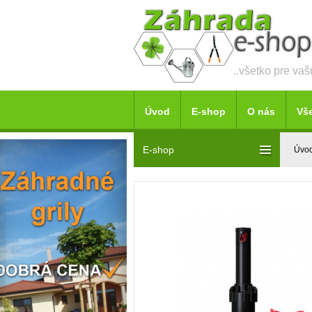
..všetko pre va
Úvod
E-shop
O nás
Vš
E-shop
Úvo