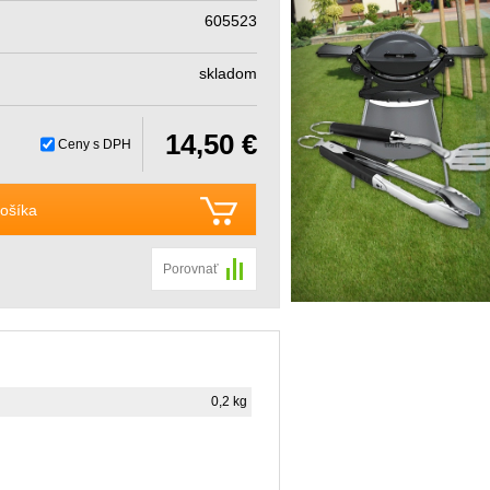
605523
skladom
14,50 €
Ceny s DPH
ošíka
Porovnať
0,2 kg