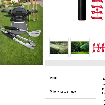
Popis
R
Po
11
Prílohy na stiahnutie
Za
P