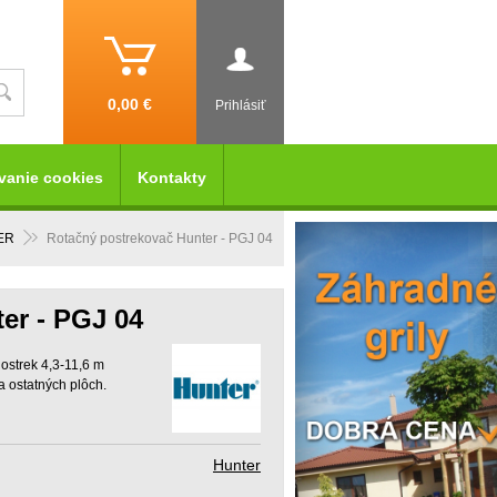
0,00 €
Prihlásiť
vanie cookies
Kontakty
ER
Rotačný postrekovač Hunter - PGJ 04
er - PGJ 04
ostrek 4,3-11,6 m
 ostatných plôch.
Hunter