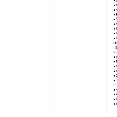
● 
● 
● 
● 
● 
● 
● 
● 
● 
› 
› 
P
● 
● 
● 
● 
● 
● 
R
● 
● 
● 
● 