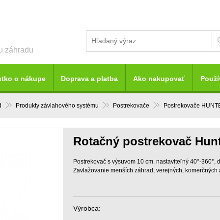
šu záhradu
etko o nákupe
Doprava a platba
Ako nakupovať
Použí
d
Produkty závlahového systému
Postrekovače
Postrekovače HUNT
Rotačný postrekovač Hunt
Postrekovač s výsuvom 10 cm. nastaviteľný 40°-360°, d
Zavlažovanie menších záhrad, verejných, komerčných a
Výrobca: