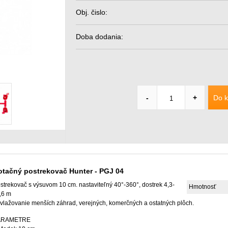
Obj. čislo:
Doba dodania:
Do k
-
+
otačný postrekovač Hunter - PGJ 04
strekovač s výsuvom 10 cm. nastaviteľný 40°-360°, dostrek 4,3-
Hmotnosť
,6 m
vlažovanie menších záhrad, verejných, komerčných a ostatných plôch.
ARAMETRE