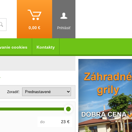
0,00 €
Prihlásiť
vanie cookies
Kontakty
y
Zoradiť:
do
€