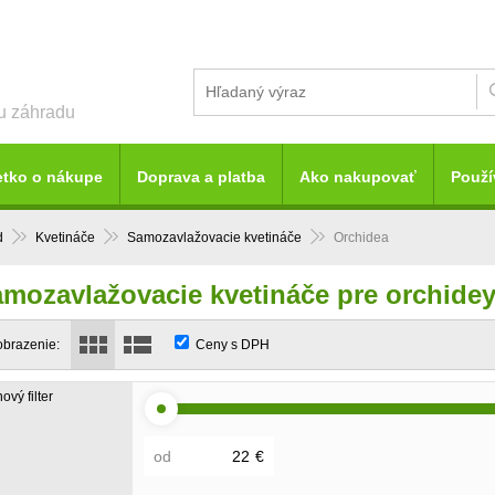
šu záhradu
etko o nákupe
Doprava a platba
Ako nakupovať
Použí
d
Kvetináče
Samozavlažovacie kvetináče
Orchidea
mozavlažovacie kvetináče pre orchide
obrazenie:
Ceny s DPH
ový filter
od
€