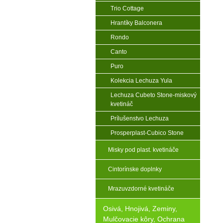
Trio Cottage
Hrantíky Balconera
Rondo
Canto
Puro
Kolekcia Lechuza Yula
Lechuza Cubeto Stone-miskový
kvetináč
Prílušenstvo Lechuza
Prosperplast-Cubico Stone
Misky pod plast. kvetináče
Cintorínske doplnky
Mrazuvzdorné kvetináče
Osivá, Hnojivá, Zeminy,
Mulčovacie kôry, Ochrana