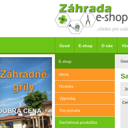
..všetko pre va
Úvod
E-shop
O nás
Vš
E-shop
Úvo
Akcie
Sa
Novinky
Z
Výpredaj
Cen
Top ponuka
Darčeková poukážka