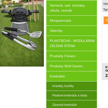
Výr
Semená, sad. zemiaky,
Typ
cibuľa, cesnak
N
Minipareniská
Skleníky
PLANTBOX® - MODULÁRNA
ZELENÁ STENA
Produkty Fiskars
Produkty Wolf-Garten
K
O
vi
2
Kvetináče
Hrantíky, truhlíky
Plastové kvetináče a obaly
Závesné kvetináče