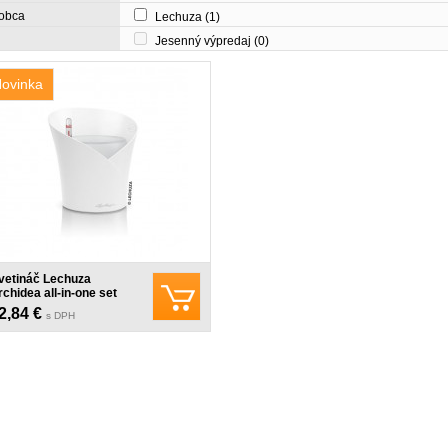
obca
Lechuza
(1)
Jesenný výpredaj
(0)
ovinka
vetináč Lechuza
rchidea all-in-one set
ac farieb
2,84 €
s DPH