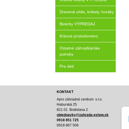
Drevené uhlie, brikety, horáky
Biokrby VÝPREDAJ
Krbové príslušenstvo
Ostatné záhradkárske
potreby
Pre deti
KONTAKT
Apro záhradné centrum s.r.o.
Haburská 25
821 01 Bratislava 2
o
bjednavky@zahrada-eshop.sk
0918 851 725
0918 867 506