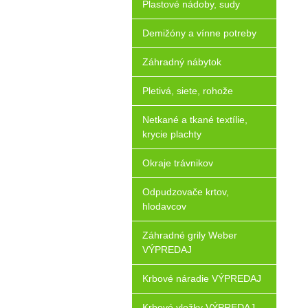
Plastové nádoby, sudy
Demižóny a vínne potreby
Záhradný nábytok
Pletivá, siete, rohože
Netkané a tkané textílie,
krycie plachty
Okraje trávnikov
Odpudzovače krtov,
hlodavcov
Záhradné grily Weber
VÝPREDAJ
Krbové náradie VÝPREDAJ
Krbové vložky VÝPREDAJ