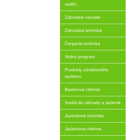
rastlín
Záhradné náradie
Záhradná technika
Čerpacia technika
Vodný program
Produkty závlahového
systému
Bazénová chémia
Svetlá do záhrady a jazierok
Jazierková technika
Jazierková chémia