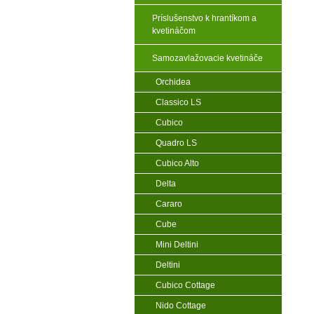
Príslušenstvo k hrantíkom a
kvetináčom
Samozavlažovacie kvetináče
Orchidea
Classico LS
Cubico
Quadro LS
Cubico Alto
Delta
Cararo
Cube
Mini Deltini
Deltini
Cubico Cottage
Nido Cottage