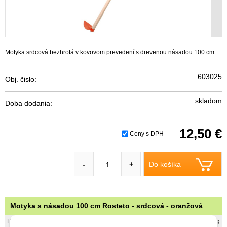
Motyka srdcová bezhrotá v kovovom prevedení s drevenou násadou 100 cm.
603025
Obj. čislo:
skladom
Doba dodania:
12,50 €
Ceny s DPH
Do košíka
-
+
Motyka s násadou 100 cm Rosteto - srdcová - oranžová
Hmotnosť
1 kg