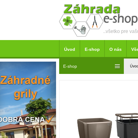
..všetko pre va
Úvod
E-shop
O nás
Vš
E-shop
Úvo