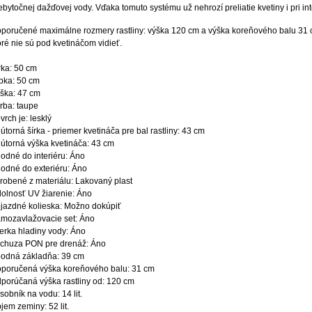
ebytočnej dažďovej vody. Vďaka tomuto systému už nehrozí preliatie kvetiny i pri i
poručené maximálne rozmery rastliny: výška 120 cm a výška koreňového balu 31 
oré nie sú pod kvetináčom vidieť.
rka: 50 cm
bka: 50 cm
ška: 47 cm
rba: taupe
vrch je: lesklý
útorná šírka - priemer kvetináča pre bal rastliny: 43 cm
útorná výška kvetináča: 43 cm
odné do interiéru: Áno
odné do exteriéru: Áno
robené z materiálu: Lakovaný plast
olnosť UV žiarenie: Áno
jazdné kolieska: Možno dokúpiť
mozavlažovacie set: Áno
erka hladiny vody: Áno
chuza PON pre drenáž: Áno
odná základňa: 39 cm
poručená výška koreňového balu: 31 cm
porúčaná výška rastliny od: 120 cm
sobník na vodu: 14 lit.
jem zeminy: 52 lit.