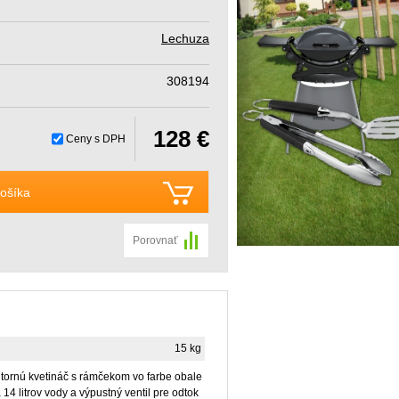
Lechuza
308194
128 €
Ceny s DPH
ošíka
Porovnať
15 kg
nútornú kvetináč s rámčekom vo farbe obale
 litrov vody a výpustný ventil pre odtok