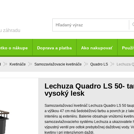
šu záhradu
etko o nákupe
Doprava a platba
Ako nakupovať
Použí
d
Kvetináče
Samozavlažovacie kvetináče
Quadro LS
Lechuza Q
Lechuza Quadro LS 50- t
vysoký lesk
Samozavlažovací kvetináč Lechuza Quadro LS 50 taup
a výškou 47 cm má šedobéžovú farbu a povrch je z lak
interiéru aj exteriéru. Balenie obsahuje vnútornú kvet
samozavlažovacieho systému Lechuza a ukazovatele hla
výpustný ventil pre odtok prebytočnej dažďovej vody. V
kvetiny i pri intenzívnom daždi.