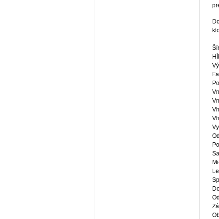
pr
Do
kt
Ší
Hĺ
Vý
Fa
Po
Vn
Vn
Vh
Vh
Vy
Od
Po
Sa
Mi
Le
Sp
Do
Od
Zá
Ob