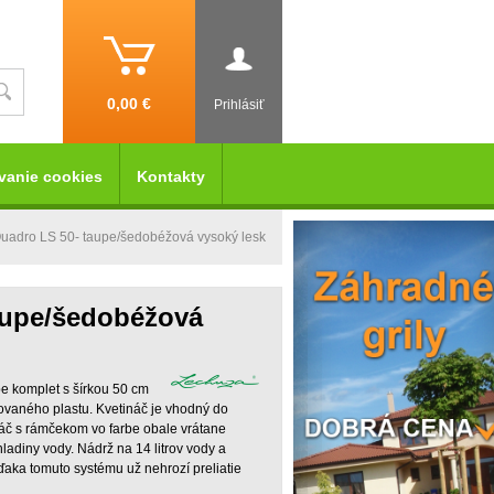
0,00 €
Prihlásiť
vanie cookies
Kontakty
uadro LS 50- taupe/šedobéžová vysoký lesk
aupe/šedobéžová
e komplet s šírkou 50 cm
ovaného plastu. Kvetináč je vhodný do
ináč s rámčekom vo farbe obale vrátane
diny vody. Nádrž na 14 litrov vody a
ďaka tomuto systému už nehrozí preliatie