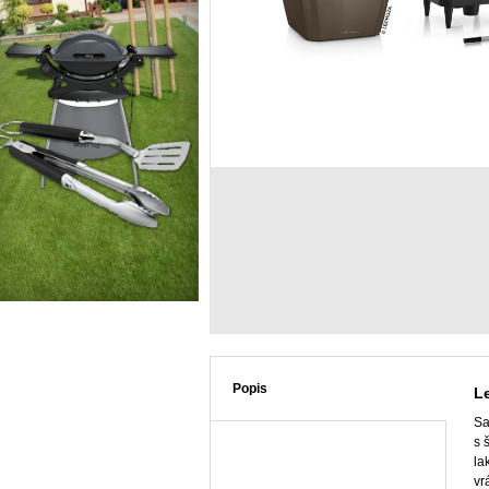
Popis
L
Sa
s 
la
vr