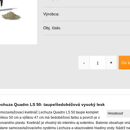
Výrobca:
Obj. čislo:
Do k
-
+
echuza Quadro LS 50- taupe/šedobéžová vysoký lesk
mozavlažovací kvetináč Lechuza Quadro LS 50 taupe komplet
Hmotnosť
šírkou 50 cm a výškou 47 cm má šedobéžovú farbu a povrch je z
kovaného plastu. Kvetináč je vhodný do interiéru aj exteriéru. Balenie obsahuje v
átane samozavlažovacieho systému Lechuza a ukazovatele hladiny vody. Nádrž na 14