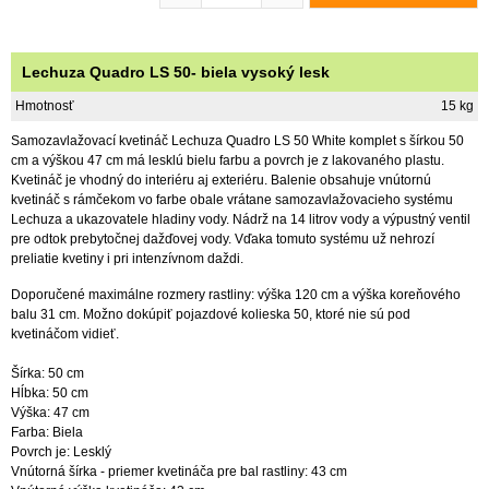
Lechuza Quadro LS 50- biela vysoký lesk
Hmotnosť
15 kg
Samozavlažovací kvetináč Lechuza Quadro LS 50 White komplet s šírkou 50
cm a výškou 47 cm má lesklú bielu farbu a povrch je z lakovaného plastu.
Kvetináč je vhodný do interiéru aj exteriéru. Balenie obsahuje vnútornú
kvetináč s rámčekom vo farbe obale vrátane samozavlažovacieho systému
Lechuza a ukazovatele hladiny vody. Nádrž na 14 litrov vody a výpustný ventil
pre odtok prebytočnej dažďovej vody. Vďaka tomuto systému už nehrozí
preliatie kvetiny i pri intenzívnom daždi.
Doporučené maximálne rozmery rastliny: výška 120 cm a výška koreňového
balu 31 cm. Možno dokúpiť pojazdové kolieska 50, ktoré nie sú pod
kvetináčom vidieť.
Šírka: 50 cm
Hĺbka: 50 cm
Výška: 47 cm
Farba: Biela
Povrch je: Lesklý
Vnútorná šírka - priemer kvetináča pre bal rastliny: 43 cm