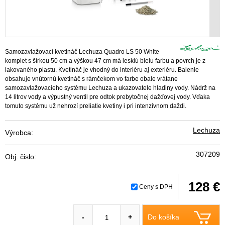
Samozavlažovací kvetináč Lechuza Quadro LS 50 White
komplet s šírkou 50 cm a výškou 47 cm má lesklú bielu farbu a povrch je z
lakovaného plastu. Kvetináč je vhodný do interiéru aj exteriéru. Balenie
obsahuje vnútornú kvetináč s rámčekom vo farbe obale vrátane
samozavlažovacieho systému Lechuza a ukazovatele hladiny vody. Nádrž na
14 litrov vody a výpustný ventil pre odtok prebytočnej dažďovej vody. Vďaka
tomuto systému už nehrozí preliatie kvetiny i pri intenzívnom daždi.
Lechuza
Výrobca:
307209
Obj. čislo:
128 €
Ceny s DPH
Do košíka
-
+