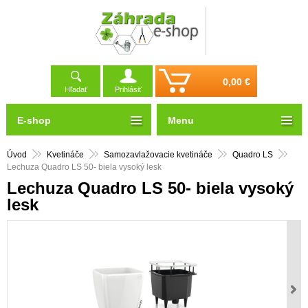
0,00 €
Hľadať
Prihlásiť
E-shop
Menu
Úvod
Kvetináče
Samozavlažovacie kvetináče
Quadro LS
Lechuza Quadro LS 50- biela vysoký lesk
Lechuza Quadro LS 50- biela vysoký
lesk