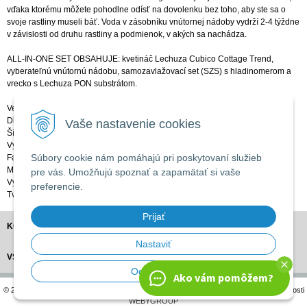
vďaka ktorému môžete pohodlne odísť na dovolenku bez toho, aby ste sa o
svoje rastliny museli báť. Voda v zásobníku vnútornej nádoby vydrží 2-4 týždne
v závislosti od druhu rastliny a podmienok, v akých sa nachádza.
ALL-IN-ONE SET OBSAHUJE: kvetináč Lechuza Cubico Cottage Trend,
vyberateľnú vnútornú nádobu, samozavlažovací set (SZS) s hladinomerom a
vrecko s Lechuza PON substrátom.
Veľkosť:
Dĺžka (v cm): 40
Vaše nastavenie cookies
Šírka (v cm): 40
Výška (v cm): 75
Súbory cookie nám pomáhajú pri poskytovaní služieb
Farba: mokka (tmavohnedá)
Materiál: plast
pre vás. Umožňujú spoznať a zapamätať si vaše
Výrobca: Lechuza
preferencie.
Tvar: hranatý
Prijať
KONTAKT
Nastaviť
VŠETKO O NÁKUPE
Odmietnuť
Ako vám pomôžem?
© 2026 APRO Záhradné centrum •
tvorba eshopu cez UNIobchod
,
webhosting
spoločnosti
WEBYGROUP