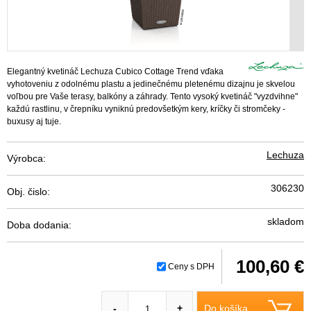
Elegantný kvetináč Lechuza Cubico Cottage Trend vďaka
vyhotoveniu z odolnému plastu a jedinečnému pletenému dizajnu je skvelou
voľbou pre Vaše terasy, balkóny a záhrady. Tento vysoký kvetináč "vyzdvihne"
každú rastlinu, v črepníku vyniknú predovšetkým kery, kríčky či stromčeky -
buxusy aj tuje.
Lechuza
Výrobca:
306230
Obj. čislo:
skladom
Doba dodania:
100,60 €
Ceny s DPH
Do košíka
-
+