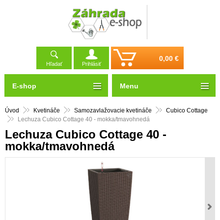
0,00 €
Hľadať
Prihlásiť
E-shop
Menu
Úvod
Kvetináče
Samozavlažovacie kvetináče
Cubico Cottage
Lechuza Cubico Cottage 40 - mokka/tmavohnedá
Lechuza Cubico Cottage 40 -
mokka/tmavohnedá