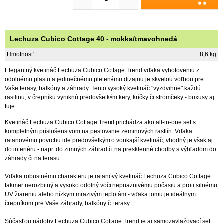
Lechuza Cubico Cottage 40 - mokka/tmavohnedá
Hmotnosť
8,6 kg
Elegantný kvetináč Lechuza Cubico Cottage Trend vďaka vyhotoveniu z
odolnému plastu a jedinečnému pletenému dizajnu je skvelou voľbou pre
Vaše terasy, balkóny a záhrady. Tento vysoký kvetináč "vyzdvihne" každú
rastlinu, v črepníku vyniknú predovšetkým kery, kríčky či stromčeky - buxusy aj
tuje.
Kvetináč Lechuza Cubico Cottage Trend prichádza ako all-in-one set s
kompletným príslušenstvom na pestovanie zeminových rastlín. Vďaka
ratanovému povrchu ide predovšetkým o vonkajší kvetináč, vhodný je však aj
do interiéru - napr. do zimných záhrad či na presklenné chodby s výhľadom do
záhrady či na terasu.
Vďaka robustnému charakteru je ratanový kvetináč Lechuza Cubico Cottage
takmer nerozbitný a vysoko odolný voči nepriaznivému počasiu a proti silnému
UV žiareniu alebo nízkym mrazivým teplotám - vďaka tomu je ideálnym
črepníkom pre Vaše záhrady, balkóny či terasy.
Súčasťou nádoby Lechuza Cubico Cottage Trend je aj samozavlažovací set,