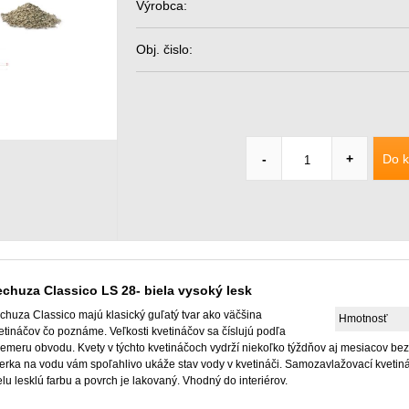
Výrobca:
Obj. čislo:
Do k
-
+
echuza Classico LS 28- biela vysoký lesk
chuza Classico majú klasický guľatý tvar ako väčšina
Hmotnosť
etináčov čo poznáme. Veľkosti kvetináčov sa číslujú podľa
iemeru obvodu. Kvety v týchto kvetináčoch vydrží niekoľko týždňov aj mesiacov be
erka na vodu vám spoľahlivo ukáže stav vody v kvetináči. Samozavlažovací kveti
elu lesklú farbu a povrch je lakovaný. Vhodný do interiérov.