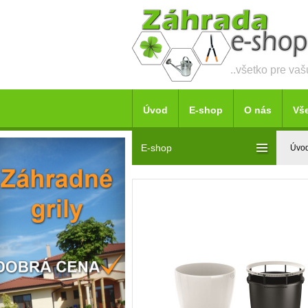
..všetko pre va
Úvod
E-shop
O nás
Vš
E-shop
Úvo