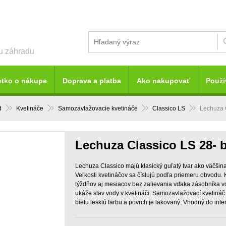
šu záhradu
etko o nákupe
Doprava a platba
Ako nakupovať
Použí
d
Kvetináče
Samozavlažovacie kvetináče
Classico LS
Lechuza C
Lechuza Classico LS 28- b
Lechuza Classico majú klasický guľatý tvar ako väčši
Veľkosti kvetináčov sa číslujú podľa priemeru obvodu. 
týždňov aj mesiacov bez zalievania vďaka zásobníka v
ukáže stav vody v kvetináči. Samozavlažovací kvetiná
bielu lesklú farbu a povrch je lakovaný. Vhodný do inter