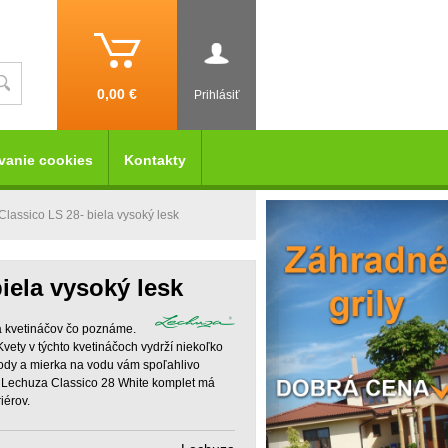
0,00 €
Prihlásiť
vanie cookies
Kontakty
lassico LS 28- biela vysoký lesk
iela vysoký lesk
na kvetináčov čo poznáme.
Kvety v týchto kvetináčoch vydrží niekoľko
ody a mierka na vodu vám spoľahlivo
č Lechuza Classico 28 White komplet má
iérov.