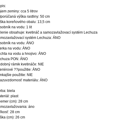
pis:
jem zeminy: cca 5 litrov
porúčaná výška rastliny: 50 cm
ška koreňového obalu: 13,5 cm
sobník na vodu: 1 lit
lenie obsahuje: kvetináč a samozavlažovací systém Lechuza
mozavlažovací systém Lechuza: ÁNO
sobník na vodu: ÁNO
erka na vodu: ÁNO
chta na vodu a hnojivo: ÁNO
chuza PON: ÁNO
dobný rámik kvetináče: NIE
teriérové ??použitie: ÁNO
nkajšie použitie: NIE
azuvzdornosť materiálu: ÁNO
rba: biela
teriál: plast
iemer (cm): 28 cm
mozavlažovania: áno
ľkosť: 28 cm
ška (cm): 26 cm