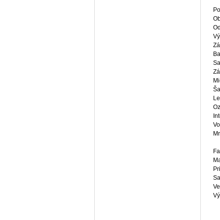
Po
Ob
Od
Vý
Zá
Ba
Sa
Zá
Mi
Ša
Le
Oz
In
Vo
Mr
Fa
Ma
Pr
Sa
Ve
Vý