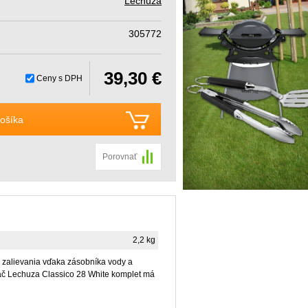
Lechuza
305772
39,30 €
Ceny s DPH
ošíka
Porovnať
2,2 kg
z zalievania vďaka zásobníka vody a
náč Lechuza Classico 28 White komplet má