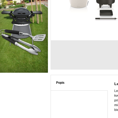
Popis
L
Le
kv
pr
mi
bi