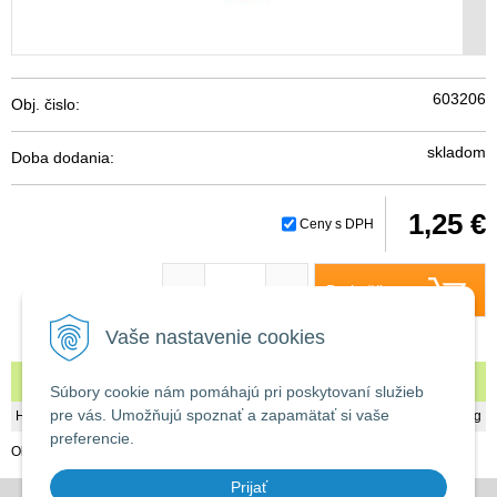
603206
Obj. čislo:
skladom
Doba dodania:
1,25 €
Ceny s DPH
Do košíka
-
+
Vaše nastavenie cookies
Koleno 25 / 1" vonkajší závit
Súbory cookie nám pomáhajú pri poskytovaní služieb
pre vás. Umožňujú spoznať a zapamätať si vaše
Hmotnosť
0,02 kg
preferencie.
Obj. číslo: 603206
Prijať