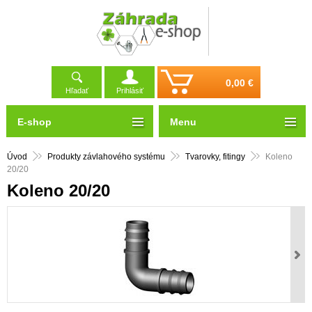
0,00 €
Hľadať
Prihlásiť
E-shop
Menu
Úvod
Produkty závlahového systému
Tvarovky, fitingy
Koleno
20/20
Koleno 20/20