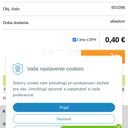
601096
Obj. čislo:
skladom
Doba dodania:
0,40 €
Ceny s DPH
Do košíka
-
+
Vaše nastavenie cookies
Koleno 20/20
Súbory cookie nám pomáhajú pri poskytovaní služieb
pre vás. Umožňujú spoznať a zapamätať si vaše
Hmotnosť
0,02 kg
preferencie.
Obj. číslo: 601096
Prijať
KONTAKT
Nastaviť
VŠETKO O NÁKUPE