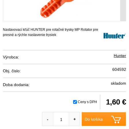
Nastavovací kľúč HUNTER pre rotačné trysky MP Rotator pre
presné a rýchle nastavenie trysiek
Hunter
Výrobca:
604592
Obj. čislo:
skladom
Doba dodania:
1,60 €
Ceny s DPH
Do košíka
-
+