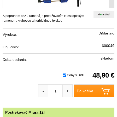
S popruhom cez 2 ramená, s predlžovacím teleskopickým
ramenom, kruhovou a herbicídnou tryskou.
DiMartino
Výrobca:
600049
Obj. čislo:
skladom
Doba dodania:
48,90 €
Ceny s DPH
Do košíka
-
+
Postrekovač Miura 12l