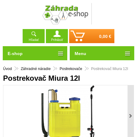
0,00 €
Hľadať
Prihlásiť
E-shop
Menu
Úvod
Záhradné náradie
Postrekovače
Postrekovač Miura 12l
Postrekovač Miura 12l