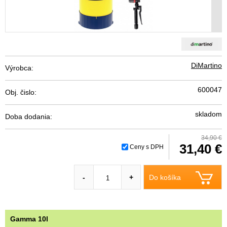
DiMartino
Výrobca:
600047
Obj. čislo:
skladom
Doba dodania:
34,90 €
31,40 €
Ceny s DPH
Do košíka
-
+
Gamma 10l