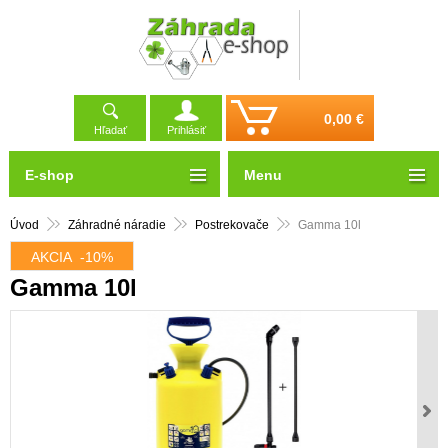
0,00 €
Hľadať
Prihlásiť
E-shop
Menu
Úvod
Záhradné náradie
Postrekovače
Gamma 10l
AKCIA
-10%
Gamma 10l