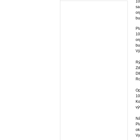
10
sa
or
bu
Pl
10
or
bu
Vý
Rý
Zd
Dl
Ro
Op
10
Ko
vý
Ná
Pl
ok
Vy