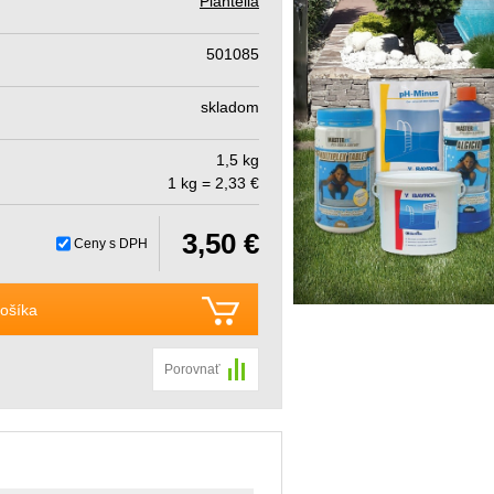
Plantella
501085
skladom
1,5 kg
1 kg = 2,33 €
3,50 €
Ceny s DPH
ošíka
Porovnať