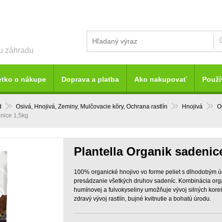
šu záhradu
etko o nákupe
Doprava a platba
Ako nakupovať
Použí
d
Osivá, Hnojivá, Zeminy, Mulčovacie kôry, Ochrana rastlín
Hnojivá
O
nice 1,5kg
Plantella Organik sadenic
100% organické hnojivo vo forme peliet s dlhodobým 
presádzanie všetkých druhov sadeníc. Kombinácia orga
humínovej a fulvokyseliny umožňuje vývoj silných koreň
zdravý vývoj rastlín, bujné kvitnutie a bohatú úrodu.