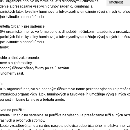
0% organické hnojivo vo forme peliet s dlhodobým účinkom na
Hmotnosť
denie a presádzanie všetkých druhov sadeníc. Kombinácia
ganických látok, kyseliny humínovej a fulvokyseliny umožňuje vývoj silných koreňov, 
jné kvitnutie a bohatú úrodu.
antella Organik pre sadenice
0% organické hnojivo vo forme peliet s dlhodobým účinkom na sadenie a presádz
ganických látok, kyseliny humínovej a fulvokyseliny umožňuje vývoj silných koreňov, 
jné kvitnutie a bohatú úrodu.
hody:
chle a silné zakorenenie.
ravé a bujné rastliny.
hodobý účinok: všetky živiny po celú sezónu.
vnomerný rast.
is:
0 % organické hnojivo s dlhodobým účinkom vo forme peliet na výsadbu a presádz
mbináciou organických látok, humínových a fulvokyselín umožňuje vývoj silných ko
voj rastlín, bujné kvitnutie a bohatú úrodu.
vod na použitie:
antella Organic na sadenice sa používa na výsadbu a presádzanie ruží a iných okras
rasných a ovocných stromov.
kopte výsadbovú jamu a na dno nasypte polovicu odporúčaného množstva hnojiva. 