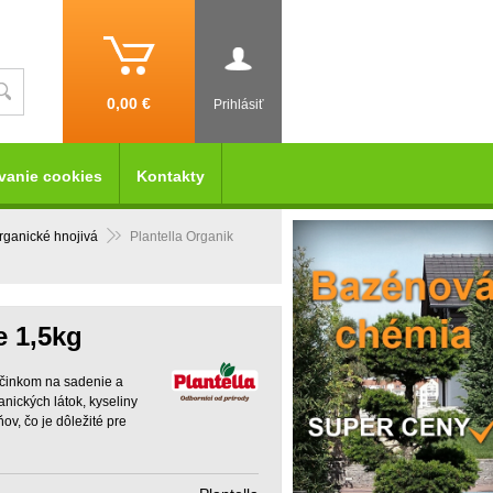
0,00 €
Prihlásiť
vanie cookies
Kontakty
rganické hnojivá
Plantella Organik
e 1,5kg
účinkom na sadenie a
nických látok, kyseliny
ov, čo je dôležité pre