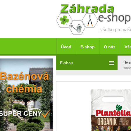
..všetko pre va
Úvod
E-shop
O nás
Vš
E-shop
Úvo
sade