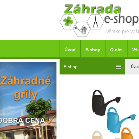
..všetko pre va
Úvod
E-shop
O nás
Vš
E-shop
Úvo