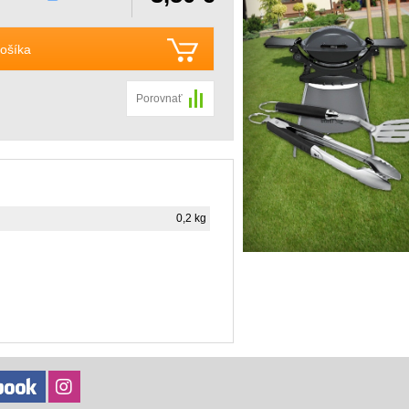
ošíka
Porovnať
0,2 kg