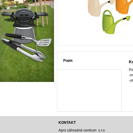
Popis
Kr
Po
-m
-o
KONTAKT
Apro záhradné centrum s.r.o.