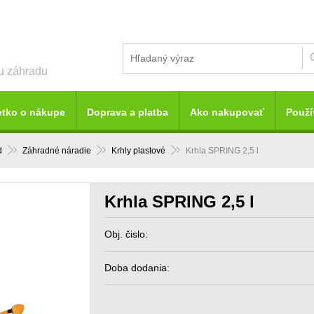
šu záhradu
etko o nákupe
Doprava a platba
Ako nakupovať
Použí
d
Záhradné náradie
Krhly plastové
Krhla SPRING 2,5 l
Krhla SPRING 2,5 l
Obj. čislo:
Doba dodania: