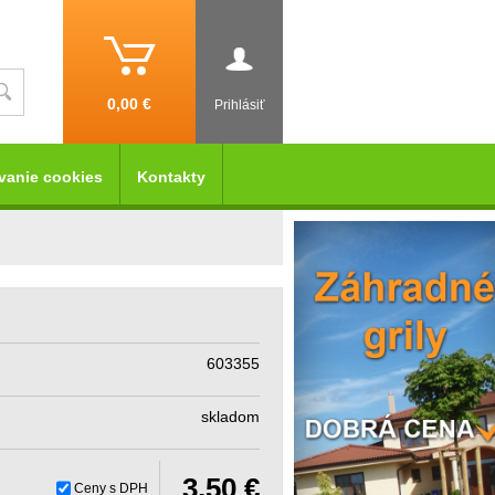
0,00 €
Prihlásiť
vanie cookies
Kontakty
603355
skladom
3,50 €
Ceny s DPH