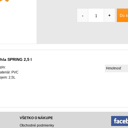
Do k
-
+
hla SPRING 2,5 l
pis:
Hmotnosť
ateriál: PVC
bjem: 2,5L
VŠETKO O NÁKUPE
Obchodné podmienky