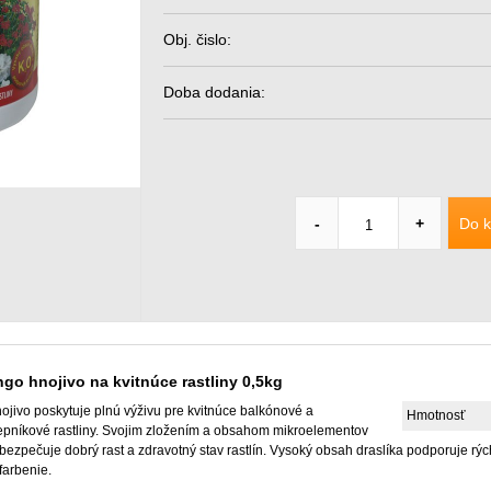
Obj. čislo:
Doba dodania:
Do k
-
+
go hnojivo na kvitnúce rastliny 0,5kg
ojivo poskytuje plnú výživu pre kvitnúce balkónové a
Hmotnosť
epníkové rastliny. Svojim zložením a obsahom mikroelementov
bezpečuje dobrý rast a zdravotný stav rastlín. Vysoký obsah draslíka podporuje rých
farbenie.