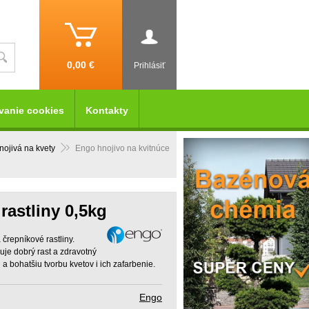
0,00 €
Prihlásiť
vanie cookies
Kontakty
nojivá na kvety
Engo hnojivo na kvitnúce
rastliny 0,5kg
črepníkové rastliny.
e dobrý rast a zdravotný
 a bohatšiu tvorbu kvetov i ich zafarbenie.
Engo