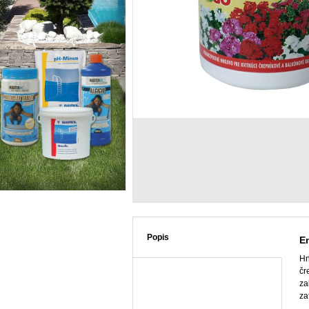
Popis
En
Hn
čr
za
za