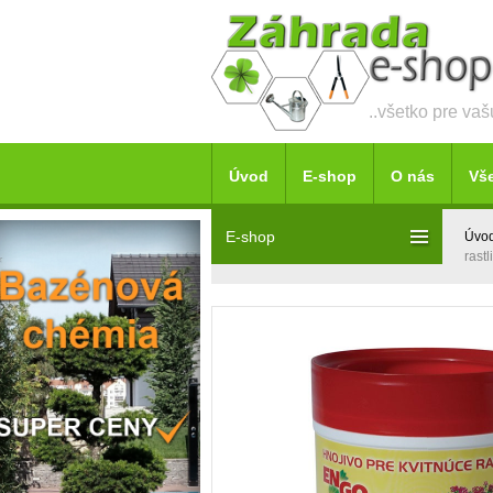
..všetko pre va
Úvod
E-shop
O nás
Vš
E-shop
Úvo
rastl