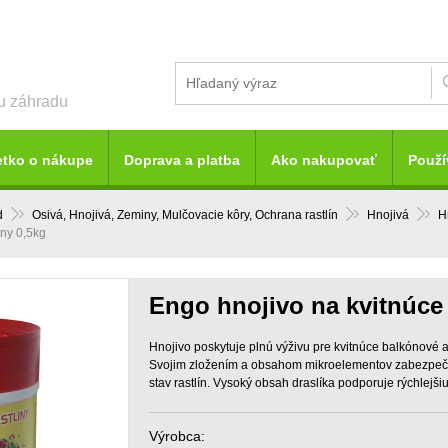
šu záhradu
etko o nákupe
Doprava a platba
Ako nakupovať
Použí
d
Osivá, Hnojivá, Zeminy, Mulčovacie kôry, Ochrana rastlín
Hnojivá
H
iny 0,5kg
Engo hnojivo na kvitnúce 
Hnojivo poskytuje plnú výživu pre kvitnúce balkónové a 
Svojim zložením a obsahom mikroelementov zabezpečuj
stav rastlín. Vysoký obsah draslíka podporuje rýchlejšiu
Výrobca: