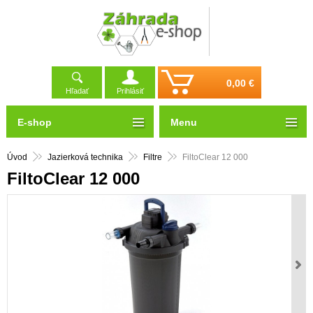
0,00 €
Hľadať
Prihlásiť
E-shop
Menu
Úvod
Jazierková technika
Filtre
FiltoClear 12 000
FiltoClear 12 000