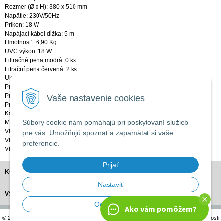
Rozmer (Ø x H): 380 x 510 mm
Napätie: 230V/50Hz
Príkon: 18 W
Napájací kábel dĺžka: 5 m
Hmotnosť : 6,90 Kg
UVC výkon: 18 W
Filtračné pena modrá: 0 ks
Fitrační pena červená: 2 ks
Ukazovateľ znečistenie: áno
Pripojenie prívodu: 1/4 ", 1", 11/4 ", 11/2"
Pripojenie výstupu: 1/4 ", 1", 11/4 ", 11/2"
Vaše nastavenie cookies
Pripojenie odkaľovacieho výstupu: 1/4 ", 1", 11/4 ", 11/2"
Kapacita čerpadla max: 8000 luh
Súbory cookie nám pomáhajú pri poskytovaní služieb
Max. prevádzkový tlak: 0,20 bar
Vhodný pre jazierka do max: 12 m3
pre vás. Umožňujú spoznať a zapamätať si vaše
Vhodný pre jazierka s rybami: 6 m3
preferencie.
Vhodný pre jazierka s Koi: 3 m3
Prijať
KONTAKT
Nastaviť
VŠETKO O NÁKUPE
Odmietnuť
Ako vám pomôžem?
© 2026 APRO Záhradné centrum •
tvorba eshopu cez UNIobchod
,
webhosting
spoločnosti