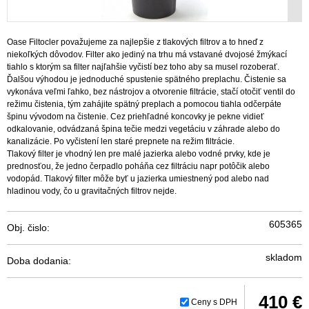
Oase Filtocler považujeme za najlepšie z tlakových filtrov a to hneď z
niekoľkých dôvodov. Filter ako jediný na trhu má vstavané dvojosé žmýkací
tiahlo s ktorým sa filter najľahšie vyčistí bez toho aby sa musel rozoberať.
Ďalšou výhodou je jednoduché spustenie spätného preplachu. Čistenie sa
vykonáva veľmi ľahko, bez nástrojov a otvorenie filtrácie, stačí otočiť ventil do
režimu čistenia, tým zahájite spätný preplach a pomocou tiahla odčerpáte
špinu vývodom na čistenie. Cez priehľadné koncovky je pekne vidieť
odkalovanie, odvádzaná špina tečie medzi vegetáciu v záhrade alebo do
kanalizácie. Po vyčistení len staré prepnete na režim filtrácie.
Tlakový filter je vhodný len pre malé jazierka alebo vodné prvky, kde je
prednosťou, že jedno čerpadlo poháňa cez filtráciu napr potôčik alebo
vodopád. Tlakový filter môže byť u jazierka umiestnený pod alebo nad
hladinou vody, čo u gravitačných filtrov nejde.
605365
Obj. čislo:
skladom
Doba dodania:
410 €
Ceny s DPH