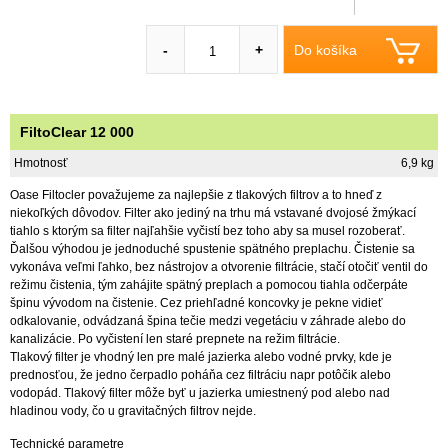
Do košíka
-
+
FiltoClear 12 000
Hmotnosť
6,9 kg
Oase Filtocler považujeme za najlepšie z tlakových filtrov a to hneď z
niekoľkých dôvodov. Filter ako jediný na trhu má vstavané dvojosé žmýkací
tiahlo s ktorým sa filter najľahšie vyčistí bez toho aby sa musel rozoberať.
Ďalšou výhodou je jednoduché spustenie spätného preplachu. Čistenie sa
vykonáva veľmi ľahko, bez nástrojov a otvorenie filtrácie, stačí otočiť ventil do
režimu čistenia, tým zahájite spätný preplach a pomocou tiahla odčerpáte
špinu vývodom na čistenie. Cez priehľadné koncovky je pekne vidieť
odkalovanie, odvádzaná špina tečie medzi vegetáciu v záhrade alebo do
kanalizácie. Po vyčistení len staré prepnete na režim filtrácie.
Tlakový filter je vhodný len pre malé jazierka alebo vodné prvky, kde je
prednosťou, že jedno čerpadlo poháňa cez filtráciu napr potôčik alebo
vodopád. Tlakový filter môže byť u jazierka umiestnený pod alebo nad
hladinou vody, čo u gravitačných filtrov nejde.
Technické parametre