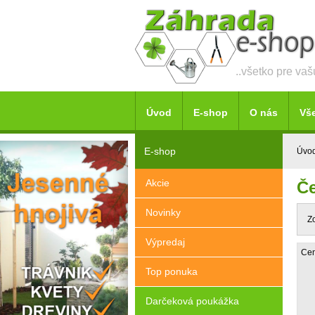
..všetko pre va
Úvod
E-shop
O nás
Vš
E-shop
Úvo
Akcie
Če
Novinky
Z
Výpredaj
Cen
Top ponuka
Darčeková poukážka