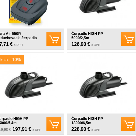
era Air 550R
Čerpadlo HIGH PP
zduchovacie čerpadlo
5000/2,5m
W
7,71 €
126,90 €
s DPH
s DPH
kcia
-10%
erpadlo HIGH PP
Čerpadlo HIGH PP
5000/5,4m
18000/6,5m
197,91 €
228,90 €
19,90 €
s DPH
s DPH