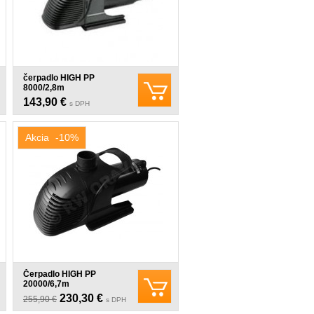
čerpadlo HIGH PP
8000/2,8m
143,90 €
s DPH
Akcia
-10%
Čerpadlo HIGH PP
20000/6,7m
230,30 €
255,90 €
s DPH