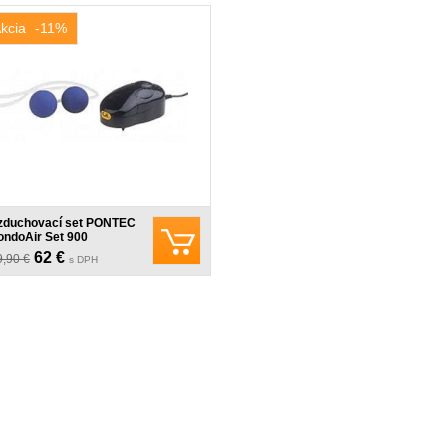
kcia
-11%
zduchovací set PONTEC
ondoAir Set 900
62 €
9,90 €
s DPH