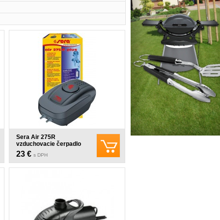
Sera Air 275R
vzduchovacie čerpadlo
4W
23 €
s DPH