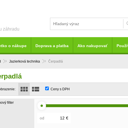
šu záhradu
etko o nákupe
Doprava a platba
Ako nakupovať
Použí
d
Jazierková technika
Čerpadlá
rpadlá
obrazenie:
Ceny s DPH
ový filter
od
€