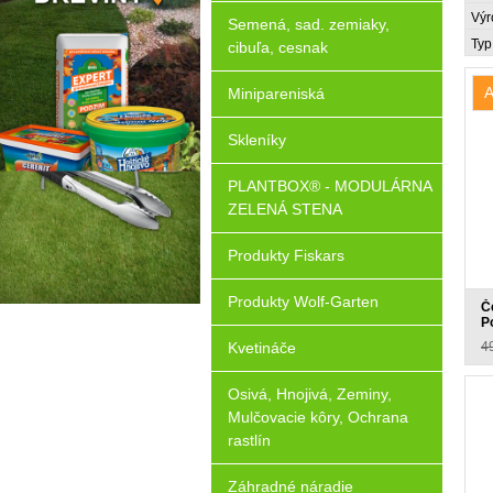
Výr
Semená, sad. zemiaky,
Typ
cibuľa, cesnak
A
Minipareniská
Skleníky
PLANTBOX® - MODULÁRNA
ZELENÁ STENA
Produkty Fiskars
Produkty Wolf-Garten
Č
P
4
Kvetináče
Osivá, Hnojivá, Zeminy,
Mulčovacie kôry, Ochrana
rastlín
Záhradné náradie