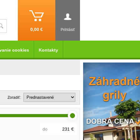
0,00 €
Prihlásiť
vanie cookies
Kontakty
Zoradiť:
do
€