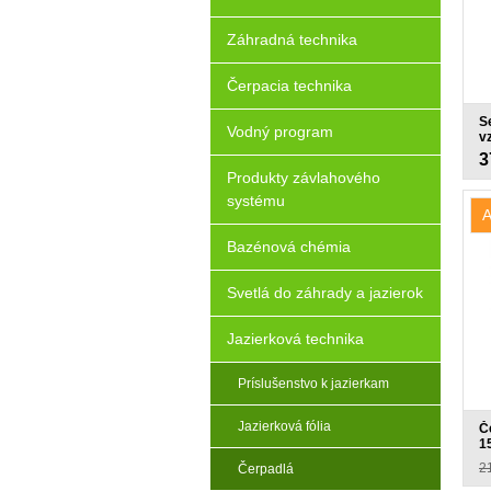
Záhradná technika
Čerpacia technika
S
Vodný program
v
8
3
Produkty závlahového
systému
A
Bazénová chémia
Svetlá do záhrady a jazierok
Jazierková technika
Príslušenstvo k jazierkam
Jazierková fólia
Č
1
2
Čerpadlá