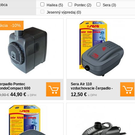
obca
Hailea
(5)
Pontec
(2)
Sera
(3)
Jesenný výpredaj
(0)
kcia
-10%
erpadlo Pontec
Sera Air 110
ondoCompact 600
vzduchovacie čerpadlo -
3W
44,90 €
12,50 €
9,90 €
s DPH
s DPH