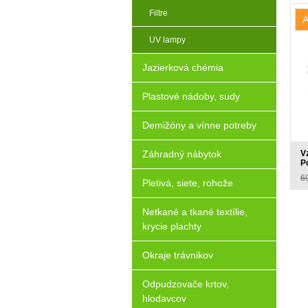
Filtre
A
UV lampy
Jazierková chémia
Plastové nádoby, sudy
Demižóny a vínne potreby
V
Záhradný nábytok
P
6
Pletivá, siete, rohože
Netkané a tkané textílie,
krycie plachty
Okraje trávnikov
Odpudzovače krtov,
hlodavcov