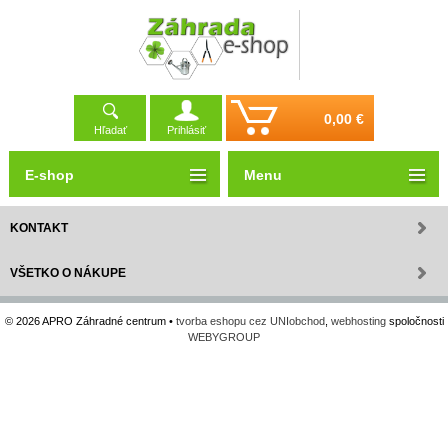
0,00 €
Hľadať
Prihlásiť
E-shop
Menu
KONTAKT
VŠETKO O NÁKUPE
© 2026 APRO Záhradné centrum •
tvorba eshopu cez UNIobchod
,
webhosting
spoločnosti
WEBYGROUP