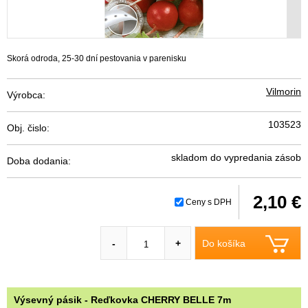
Skorá odroda, 25-30 dní pestovania v parenisku
Vilmorin
Výrobca:
103523
Obj. čislo:
skladom do vypredania zásob
Doba dodania:
2,10 €
Ceny s DPH
Do košíka
-
+
Výsevný pásik - Reďkovka CHERRY BELLE 7m