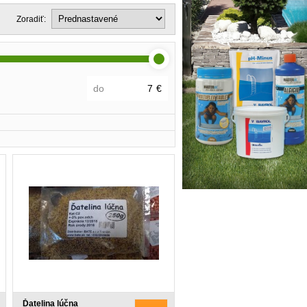
Zoradiť:
do
€
Ďatelina lúčna