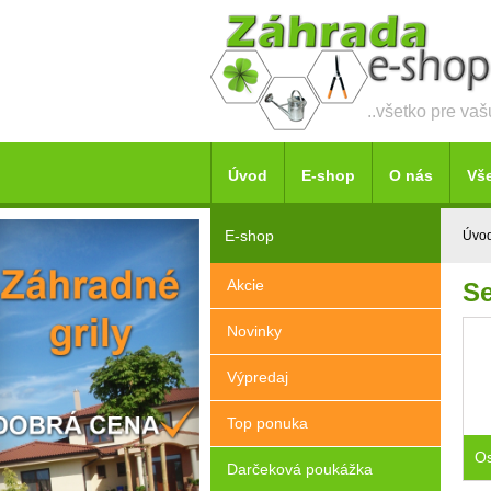
..všetko pre va
Úvod
E-shop
O nás
Vš
E-shop
Úvo
Akcie
Se
Novinky
Výpredaj
Top ponuka
Darčeková poukážka