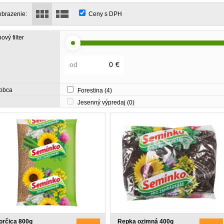
obrazenie:
Ceny s DPH
ový filter
od
€
obca
Forestina
(4)
Jesenný výpredaj
(0)
orčica 800g
Repka ozimná 400g