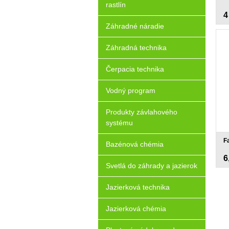
rastlín
4
Záhradné náradie
Záhradná technika
Čerpacia technika
Vodný program
Produkty závlahového
systému
F
Bazénová chémia
6
Svetlá do záhrady a jazierok
Jazierková technika
Jazierková chémia