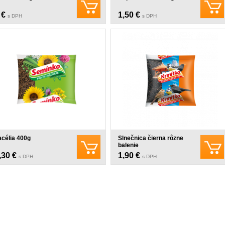
 €
1,50 €
s DPH
s DPH
acélia 400g
Slnečnica čierna rôzne
balenie
,30 €
1,90 €
s DPH
s DPH