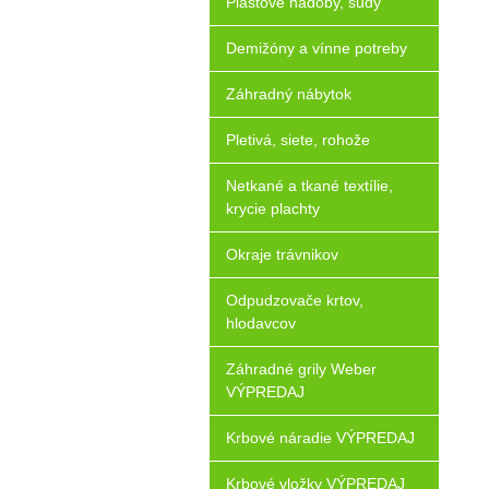
Plastové nádoby, sudy
Demižóny a vínne potreby
Záhradný nábytok
Pletivá, siete, rohože
Netkané a tkané textílie,
krycie plachty
Okraje trávnikov
Odpudzovače krtov,
hlodavcov
Záhradné grily Weber
VÝPREDAJ
Krbové náradie VÝPREDAJ
Krbové vložky VÝPREDAJ