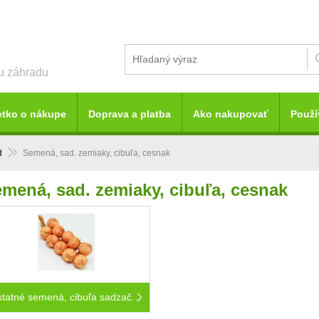
šu záhradu
etko o nákupe
Doprava a platba
Ako nakupovať
Použí
d
Semená, sad. zemiaky, cibuľa, cesnak
mená, sad. zemiaky, cibuľa, cesnak
Ostatné semená, cibuľa sadzačka, cesnak, sadb.zemiaky