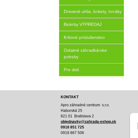
Drevené uhlie, brikety, horáky
Biokrby VÝPREDAJ
Krbové príslušenstvo
Ostatné záhradkárske
potreby
Pre deti
KONTAKT
Apro záhradné centrum s.r.o.
Haburská 25
821 01 Bratislava 2
o
bjednavky@zahrada-eshop.sk
0918 851 725
0918 867 506