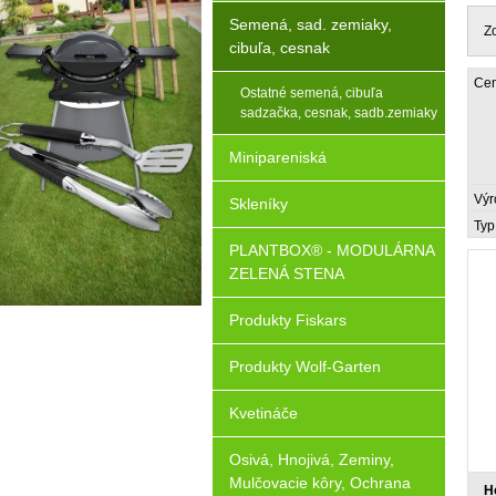
Semená, sad. zemiaky,
Z
cibuľa, cesnak
Cen
Ostatné semená, cibuľa
sadzačka, cesnak, sadb.zemiaky
Minipareniská
Výr
Skleníky
Typ
PLANTBOX® - MODULÁRNA
ZELENÁ STENA
Produkty Fiskars
Produkty Wolf-Garten
Kvetináče
Osivá, Hnojivá, Zeminy,
Mulčovacie kôry, Ochrana
H