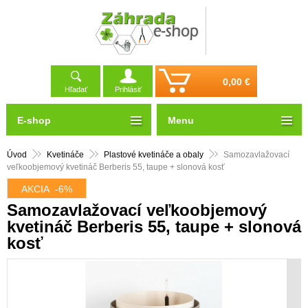
0,00 €
Hľadať
Prihlásiť
E-shop
Menu
Úvod
Kvetináče
Plastové kvetináče a obaly
Samozavlažovací
veľkoobjemový kvetináč Berberis 55, taupe + slonová kosť
AKCIA
-6%
Samozavlažovací veľkoobjemový
kvetináč Berberis 55, taupe + slonová
kosť