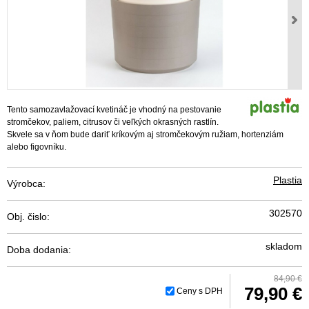
Tento samozavlažovací kvetináč je vhodný na pestovanie
stromčekov, paliem, citrusov či veľkých okrasných rastlín.
Skvele sa v ňom bude dariť kríkovým aj stromčekovým ružiam, hortenziám
alebo figovníku.
Plastia
Výrobca:
302570
Obj. čislo:
skladom
Doba dodania:
84,90 €
79,90 €
Ceny s DPH