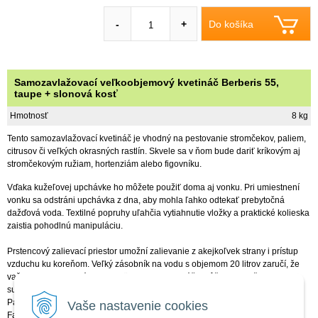
Do košíka
-
+
Samozavlažovací veľkoobjemový kvetináč Berberis 55,
taupe + slonová kosť
Hmotnosť
8 kg
Tento samozavlažovací kvetináč je vhodný na pestovanie stromčekov, paliem,
citrusov či veľkých okrasných rastlín. Skvele sa v ňom bude dariť kríkovým aj
stromčekovým ružiam, hortenziám alebo figovníku.
Vďaka kužeľovej upchávke ho môžete použiť doma aj vonku. Pri umiestnení
vonku sa odstráni upchávka z dna, aby mohla ľahko odtekať prebytočná
dažďová voda. Textilné popruhy uľahčia vytiahnutie vložky a praktické kolieska
zaistia pohodlnú manipuláciu.
Prstencový zalievací priestor umožní zalievanie z akejkoľvek strany i prístup
vzduchu ku koreňom. Veľký zásobník na vodu s objemom 20 litrov zaručí, že
vaše rastliny nebudú trpieť smädom. Do kvetináča môžete dať až 60 l
substrátu.
Parametre a špecifikácia
Vaše nastavenie cookies
Farba: hnedá