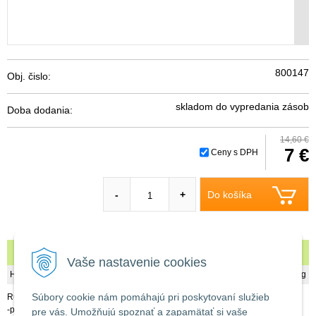
800147
Obj. čislo:
skladom do vypredania zásob
Doba dodania:
14,60 €
7 €
Ceny s DPH
Do košíka
-
+
Rúra 180/250 hr. 2 mm
Vaše nastavenie cookies
Hmotnosť
2,5 kg
Súbory cookie nám pomáhajú pri poskytovaní služieb
Rúra oceľová
-priemer: 180mm
pre vás. Umožňujú spoznať a zapamätať si vaše