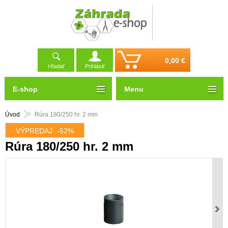
0,00 €
Hľadať
Prihlásiť
E-shop
Menu
Úvod
Rúra 180/250 hr. 2 mm
VÝPREDAJ
-52%
Rúra 180/250 hr. 2 mm