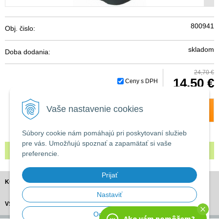
800941
Obj. čislo:
skladom
Doba dodania:
24,70 €
14,50 €
Ceny s DPH
Vaše nastavenie cookies
Do košíka
-
+
Súbory cookie nám pomáhajú pri poskytovaní služieb
pre vás. Umožňujú spoznať a zapamätať si vaše
Prechodka 180/150
preferencie.
Prijať
KONTAKT
Nastaviť
VŠETKO O NÁKUPE
Odmietnuť
Ako vám pomôžem?