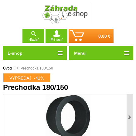
0,00 €
Hľadať
Prihlásiť
E-shop
Menu
Úvod
Prechodka 180/150
VÝPREDAJ
-41%
Prechodka 180/150